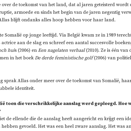
 over de toekomst van het land, dat al jaren geteisterd wordt
uptie, armoede en sinds het begin van de jaren negentig verwi
Allas blijft ondanks alles hoop hebben voor haar land.
te Somalië op jonge leeftijd. Via België kwam ze in 1989 terec
s actrice aan de slag en schreef een aantal succesvolle boeke
och hui
s (2006) en
Een nagelaten verhaal
(2010). Ze is één van
omen in het boek
De derde feministische golf
(2006) van politie
g sprak Allas onder meer over de toekomst van Somalië, haa
bbele identiteit.
ië toen die verschrikkelijke aanslag werd gepleegd. Hoe 
?
 ziet de ellende die de aanslag heeft aangericht en krijgt een id
rs hebben gevoeld. Het was een heel zware aanslag. Het was a