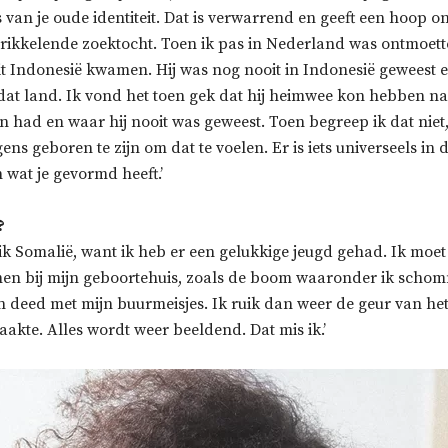
 van je oude identiteit. Dat is verwarrend en geeft een hoop o
 prikkelende zoektocht. Toen ik pas in Nederland was ontmoet
it Indonesië kwamen. Hij was nog nooit in Indonesië geweest e
at land. Ik vond het toen gek dat hij heimwee kon hebben naar
n had en waar hij nooit was geweest. Toen begreep ik dat niet
rgens geboren te zijn om dat te voelen. Er is iets universeels in
n wat je gevormd heeft.’
?
 ik Somalië, want ik heb er een gelukkige jeugd gehad. Ik mo
en bij mijn geboortehuis, zoals de boom waaronder ik schom
n deed met mijn buurmeisjes. Ik ruik dan weer de geur van het
akte. Alles wordt weer beeldend. Dat mis ik.’