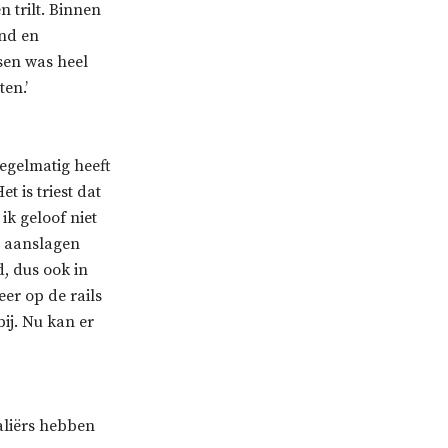
 trilt. Binnen
and en
sen was heel
ten.’
regelmatig heeft
t is triest dat
ik geloof niet
en aanslagen
d, dus ook in
er op de rails
ij. Nu kan er
aliërs hebben