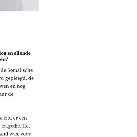
log en ellende
ld.’
 de Somalische
rd gepleegd, de
even en nog
aar de
e trof er een
 tragedie. Het
land was, voor