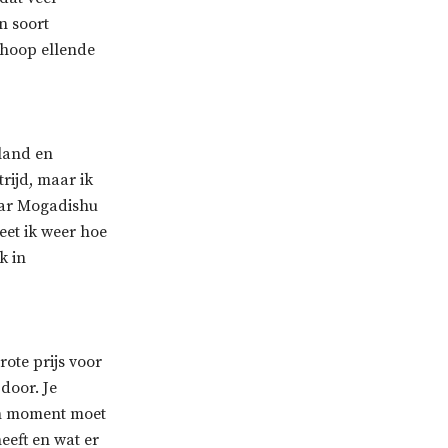
n soort
n hoop ellende
rland en
trijd, maar ik
naar Mogadishu
et ik weer hoe
k in
rote prijs voor
 door. Je
ven moment moet
heeft en wat er