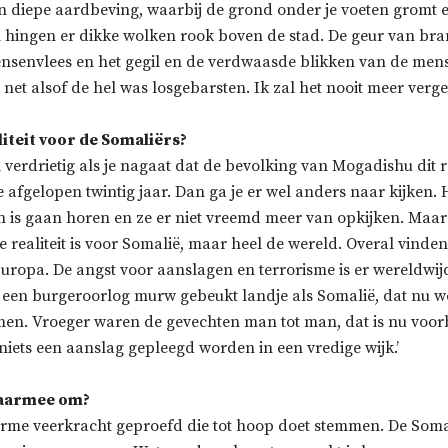
n diepe aardbeving, waarbij de grond onder je voeten gromt en
 hingen er dikke wolken rook boven de stad. De geur van br
nsenvlees en het gegil en de verdwaasde blikken van de men
k net alsof de hel was losgebarsten. Ik zal het nooit meer verge
iteit voor de Somaliërs?
l verdrietig als je nagaat dat de bevolking van Mogadishu dit 
fgelopen twintig jaar. Dan ga je er wel anders naar kijken. He
en is gaan horen en ze er niet vreemd meer van opkijken. Maar 
de realiteit is voor Somalië, maar heel de wereld. Overal vind
Europa. De angst voor aanslagen en terrorisme is er wereldwij
r een burgeroorlog murw gebeukt landje als Somalië, dat nu we
men. Vroeger waren de gevechten man tot man, dat is nu voorb
niets een aanslag gepleegd worden in een vredige wijk.’
daarmee om?
orme veerkracht geproefd die tot hoop doet stemmen. De Som