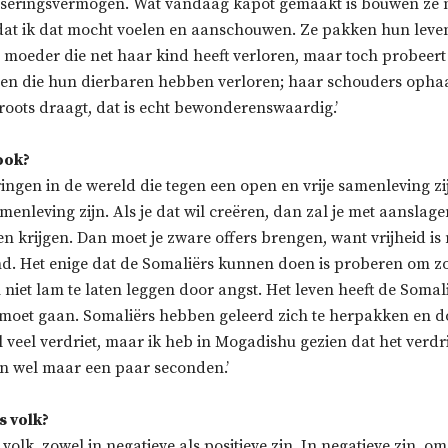
sseringsvermogen. Wat vandaag kapot gemaakt is bouwen ze
j dat ik dat mocht voelen en aanschouwen. Ze pakken hun leve
 moeder die net haar kind heeft verloren, maar toch probeer
en die hun dierbaren hebben verloren; haar schouders ophaa
roots draagt, dat is echt bewonderenswaardig.’
ook?
ringen in de wereld die tegen een open en vrije samenleving zi
enleving zijn. Als je dat wil creëren, dan zal je met aanslag
n krijgen. Dan moet je zware offers brengen, want vrijheid is 
d. Het enige dat de Somaliërs kunnen doen is proberen om zo 
h niet lam te laten leggen door angst. Het leven heeft de Somal
 moet gaan. Somaliërs hebben geleerd zich te herpakken en d
el veel verdriet, maar ik heb in Mogadishu gezien dat het verdri
en wel maar een paar seconden.’
s volk?
s volk, zowel in negatieve als positieve zin. In negatieve zin, o