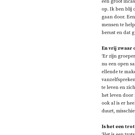
een groot inca
op. Ik ben bli
gaan door. Een
mensen te help
berust en dat g
En vrij zwaar 
‘Er zijn groepe
nu een open sam
ellende te make
vanzelfspreken
te leven en zic
het leven door
ook al is er he
duurt, misschi
Is het een trot
‘Het is een trot