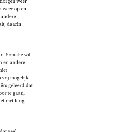
 morgen weer
n weer op en
t andere
lt, daarin
jn. Somalië wil
en en andere
niet
vrij mogelijk
iërs geleerd dat
oor te gaan,
et niet lang
mdat veel