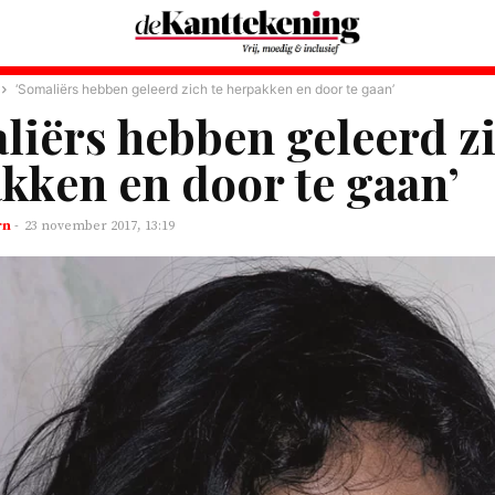
‘Somaliërs hebben geleerd zich te herpakken en door te gaan’
liërs hebben geleerd zi
kken en door te gaan’
rn
-
23 november 2017, 13:19