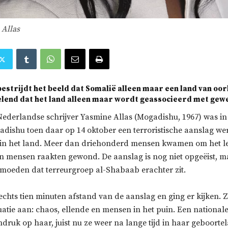
 Allas
bestrijdt het beeld dat Somalië alleen maar een land van oor
rvelend dat het land alleen maar wordt geassocieerd met gewe
ederlandse schrijver Yasmine Allas (Mogadishu, 1967) was in
dishu toen daar op 14 oktober een terroristische aanslag we
t in het land. Meer dan driehonderd mensen kwamen om het l
 mensen raakten gewond. De aanslag is nog niet opgeëist, m
ermoeden dat terreurgroep al-Shabaab erachter zit.
echts tien minuten afstand van de aanslag en ging er kijken. Z
uatie aan: chaos, ellende en mensen in het puin. Een nationale
druk op haar, juist nu ze weer na lange tijd in haar geboorte