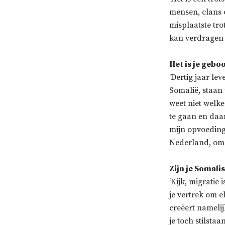
mensen, clans o
misplaatste tro
kan verdragen e
Het is je geboo
‘Dertig jaar le
Somalië, staan 
weet niet welke
te gaan en daa
mijn opvoeding
Nederland, omd
Zijn je Somal
‘Kijk, migratie 
je vertrek om e
creëert namelij
je toch stilstaa