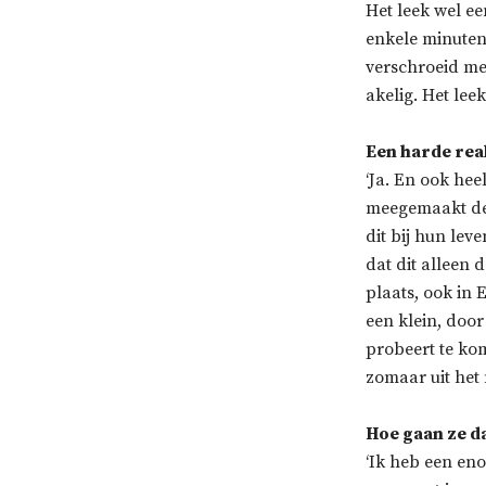
Het leek wel ee
enkele minuten
verschroeid me
akelig. Het lee
Een harde real
‘Ja. En ook hee
meegemaakt de a
dit bij hun lev
dat dit alleen 
plaats, ook in 
een klein, doo
probeert te ko
zomaar uit het 
Hoe gaan ze 
‘Ik heb een en