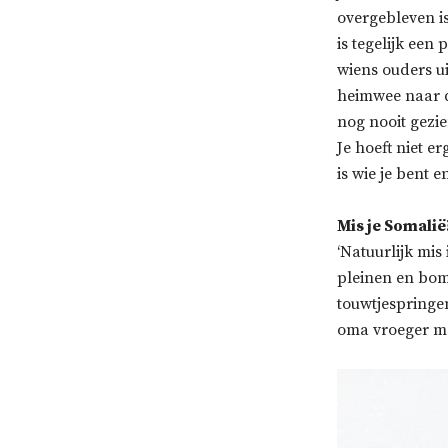
overgebleven is
is tegelijk een
wiens ouders u
heimwee naar d
nog nooit gezie
Je hoeft niet e
is wie je bent e
Mis je Somalië
‘Natuurlijk mis
pleinen en bom
touwtjespringe
oma vroeger ma