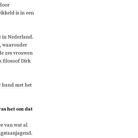
 door
kkeld is in een
ht in Nederland.
n, waaronder
 de zes vrouwen
k filosoof Dirk
r band met het
was het om dat
ee van wat al
ngstaanjagend.