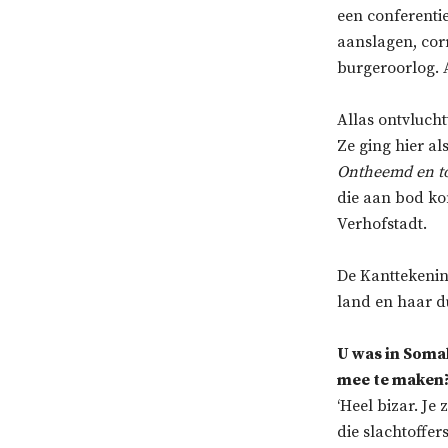
een conferentie
aanslagen, corr
burgeroorlog. 
Allas ontvlucht
Ze ging hier al
Ontheemd en t
die aan bod k
Verhofstadt.
De Kanttekenin
land en haar du
U was in Somal
mee te maken
‘Heel bizar. Je
die slachtoffe