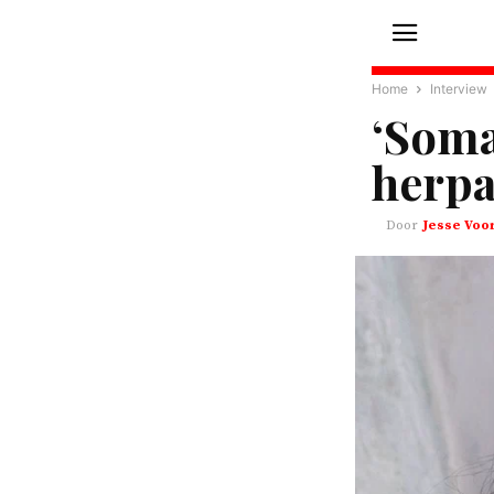
Home
Interview
‘Soma
herpa
Jesse Voo