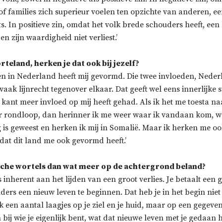
f families zich superieur voelen ten opzichte van anderen, ee
ts. In positieve zin, omdat het volk brede schouders heeft, ee
n zijn waardigheid niet verliest.’
rteland, herken je dat ook bij jezelf?
ven in Nederland heeft mij gevormd. Die twee invloeden, Nede
vaak lijnrecht tegenover elkaar. Dat geeft wel eens innerlijke s
 kant meer invloed op mij heeft gehad. Als ik het me toesta 
r rondloop, dan herinner ik me weer waar ik vandaan kom, we
 is geweest en herken ik mij in Somalië. Maar ik herken me oo
at dit land me ook gevormd heeft.’
ische wortels dan wat meer op de achtergrond beland?
is inherent aan het lijden van een groot verlies. Je betaalt een g
lders een nieuw leven te beginnen. Dat heb je in het begin niet
k een aantal laagjes op je ziel en je huid, maar op een gege
n bij wie je eigenlijk bent, wat dat nieuwe leven met je gedaan 