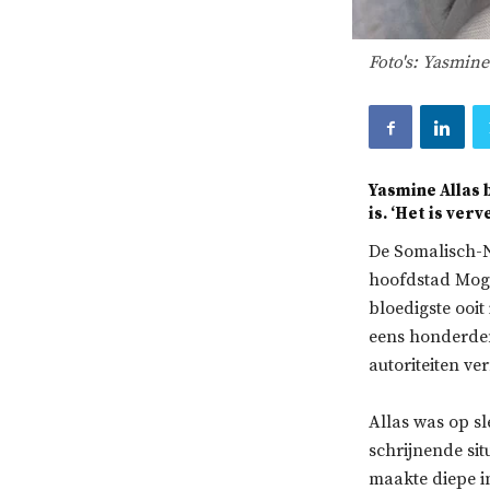
Foto's: Yasmine
Yasmine Allas 
is. ‘Het is ve
De Somalisch-N
hoofdstad Moga
bloedigste ooi
eens honderden
autoriteiten v
Allas was op sl
schrijnende sit
maakte diepe in