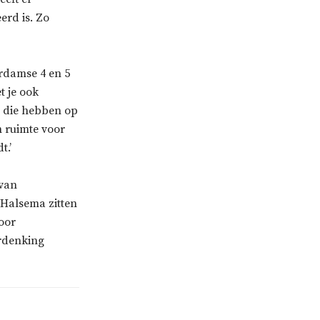
erd is. Zo
erdamse 4 en 5
t je ook
 die hebben op
n ruimte voor
t.’
 van
 Halsema zitten
oor
erdenking