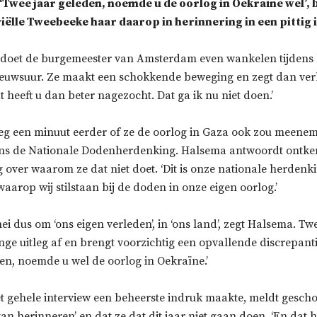
‘Twee jaar geleden, noemde u de oorlog in Oekraïne wel’,
iëlle Tweebeeke haar daarop in herinnering in een pittig 
doet de burgemeester van Amsterdam even wankelen tijdens 
ieuwsuur. Ze maakt een schokkende beweging en zegt dan verbl
at heeft u dan beter nagezocht. Dat ga ik nu niet doen.’
g een minuut eerder of ze de oorlog in Gaza ook zou meenem
ens de Nationale Dodenherdenking. Halsema antwoordt ontke
g over waarom ze dat niet doet. ‘Dit is onze nationale herdenking
aarop wij stilstaan bij de doden in onze eigen oorlog.’
ei dus om ‘ons eigen verleden’, in ‘ons land’, zegt Halsema. 
nge uitleg af en brengt voorzichtig een opvallende discrepanti
en, noemde u wel de oorlog in Oekraïne.’
t gehele interview een beheerste indruk maakte, meldt gescho
kan herinneren’ en dat ze dat dit jaar niet gaan doen. ‘En dat h