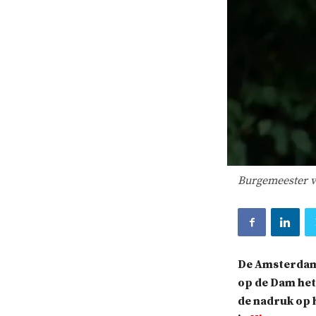
Burgemeester 
De Amsterdams
op de Dam het
de nadruk op h