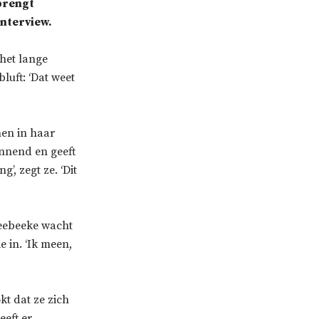
 brengt
interview.
het lange
uft: ‘Dat weet
en in haar
nnend en geeft
’, zegt ze. ‘Dit
Tweebeeke wacht
e in. ‘Ik meen,
kt dat ze zich
eeft er