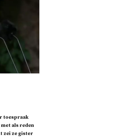
r toespraak
 met als reden
 zei ze gister