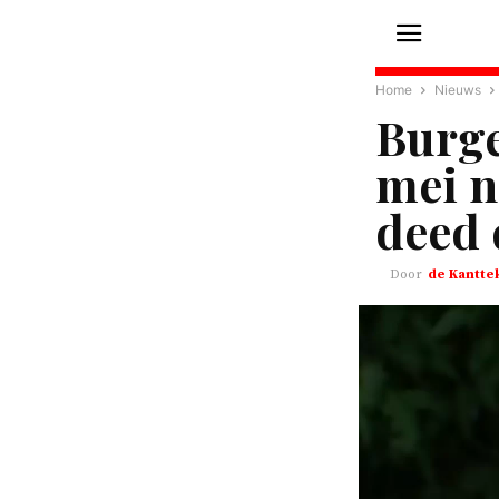
Home
Nieuws
Burge
mei n
deed 
de Kantte