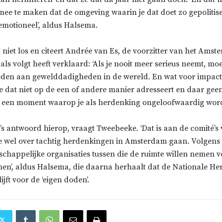
mee te maken dat de omgeving waarin je dat doet zo gepolitise
emotioneel’, aldus Halsema.
niet los en citeert Andrée van Es, de voorzitter van het Amst
 als volgt heeft verklaard: ‘Als je nooit meer serieus neemt, moe
den aan gewelddadigheden in de wereld. En wat voor impact
je dat niet op de een of andere manier adresseert en daar gee
 een moment waarop je als herdenking ongeloofwaardig word
s antwoord hierop, vraagt Tweebeeke. ‘Dat is aan de comité’s
e wel over tachtig herdenkingen in Amsterdam gaan. Volgens
schappelijke organisaties tussen die de ruimte willen nemen v
en’, aldus Halsema, die daarna herhaalt dat de Nationale H
jft voor de ‘eigen doden’.