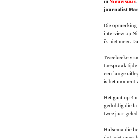
in
Nieuwsuur
.
journalist Mar
Die opmerking 
interview op N
ik niet meer. D
Tweebeeke vroe
toespraak tijd
een lange uitle
is het moment w
Het gaat op 4 m
geduldig die la
twee jaar geled
Halsema die he
dat ‘niet meer 