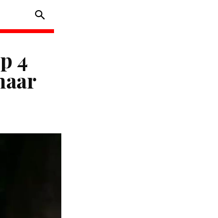
p 4
maar