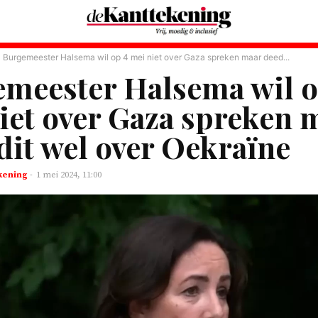
Burgemeester Halsema wil op 4 mei niet over Gaza spreken maar deed...
meester Halsema wil o
iet over Gaza spreken 
dit wel over Oekraïne
kening
-
1 mei 2024, 11:00