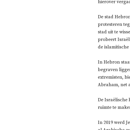
hierover verga
De stad Hebron
protesteren teg
stad uit te wis
probeert Israël
de islamitische
In Hebron staa
begraven ligge
extremisten, b
Abraham, net a
De Israëlische 
ruimte te make
In 2019 werd J