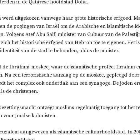
derden in de Qatarese hoofdstad Doha.
 werd uitgekozen vanwege haar grote historische erfgoed. M
en de pogingen van Israël om de Arabische en islamitische ide
sen. Volgens Atef Abu Saif, minister van Cultuur van de Palestijn
 zich het historische erfgoed van Hebron toe te eigenen. Het i
 identiteit van de stad te behouden, aldus de minister.
t de Ibrahimi-moskee, waar de islamitische profeet Ibrahim e
n. Na een terroristische aanslag op de moskee, gepleegd door
iedt het complex ook onderdak aan een synagoge. De joden er
ls de christenen.
bezettingsmacht ontzegt moslims regelmatig toegang tot het t
n voor Joodse kolonisten.
eruzalem aangewezen als islamitische cultuurhoofdstad. In 20