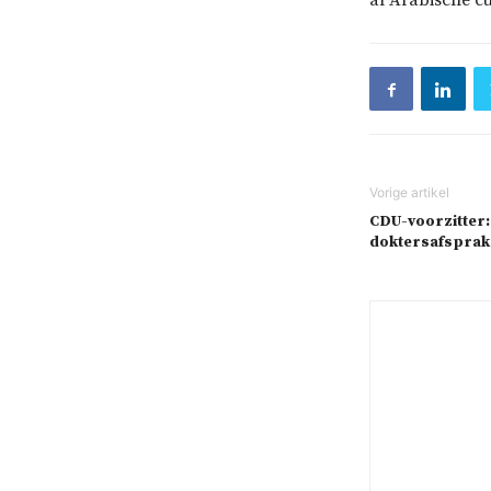
al Arabische c
CDU-voorzitter:
doktersafsprake