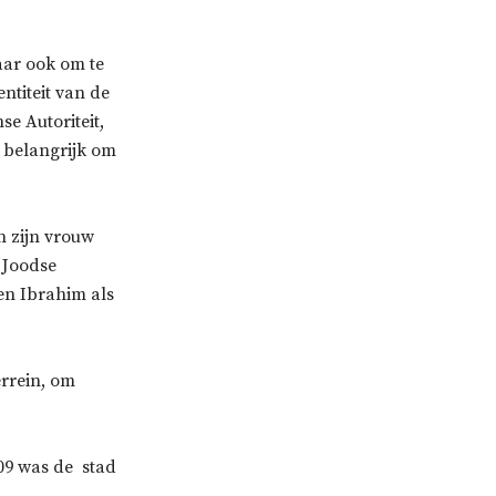
aar ook om te
ntiteit van de
se Autoriteit,
s belangrijk om
n zijn vrouw
 Joodse
en Ibrahim als
errein, om
09 was de stad