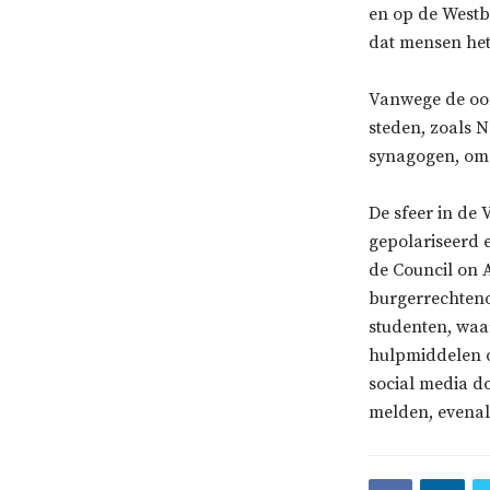
en op de Westb
dat mensen het
Vanwege de oor
steden, zoals N
synagogen, om 
De sfeer in de
gepolariseerd e
de Council on A
burgerrechteno
studenten, waa
hulpmiddelen o
social media d
melden, evenal