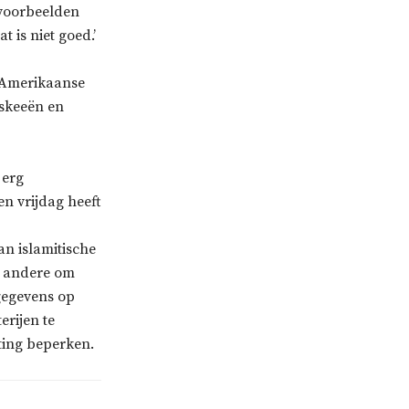
 voorbeelden
 is niet goed.’
e Amerikaanse
oskeeën en
 erg
en vrijdag heeft
an islamitische
r andere om
gegevens op
rijen te
ting beperken.