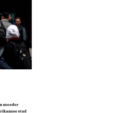
jn moeder
erikaanse stad