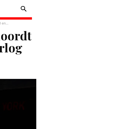
 en...
moordt
rlog