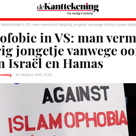
Islamofobie in VS: man vermoordt zesjarig jongetje vanwege oorlog tussen Israël
ofobie in VS: man ver
rig jongetje vanwege oo
n Israël en Hamas
kening
-
16 oktober 2023, 13:02