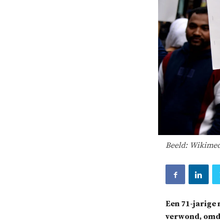
Beeld: Wikime
Een 71-jarige
verwond, omda