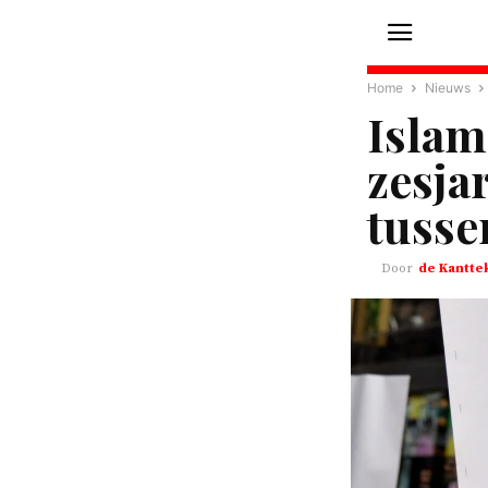
Home
Nieuws
Islam
zesja
tusse
de Kantte