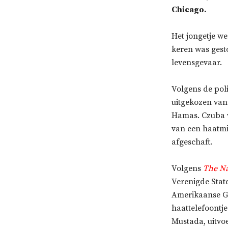
Chicago.
Het jongetje we
keren was gest
levensgevaar.
Volgens de poli
uitgekozen vanw
Hamas. Czuba 
van een haatmis
afgeschaft.
Volgens
The Na
Verenigde State
Amerikaanse Ge
haattelefoontje
Mustada, uitvo