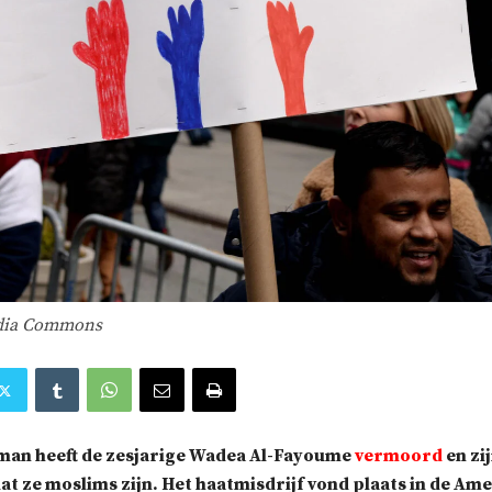
dia Commons
 man heeft de zesjarige Wadea Al-Fayoume
vermoord
en zi
t ze moslims zijn. Het haatmisdrijf vond plaats in de Am