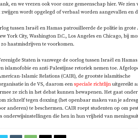
ank, en we vrezen ook voor onze gemeenschap hier. We zien
 zwijgen wordt opgelegd of verbaal worden aangevallen en dat
log tussen Israël en Hamas patrouilleerde de politie in grot
ew York City, Washington D.C., Los Angeles en Chicago, bij m
zo haatmisdrijven te voorkomen.
 Verenigde Staten is vanwege de oorlog tussen Israël en Hamas
n islamofobie en anti-Palestijnse retoriek nemen toe. Afgelop
merican-Islamic Relations (CAIR), de grootste islamitische
rganisatie in de VS, daarom een
speciale richtlijn
uitgereikt a
rmee ze zich in het debat kunnen bewapenen. Het gaat onde
m zichzelf tegen doxxing (het openbaar maken van je adres
oor anderen) te beschermen. CAIR roept studenten op om peste
s onderwijsinstellingen die hen in hun vrijheid van meningsui