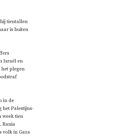
ij tientallen
ar is buiten
ffers
n Israël en
 het plegen
oodstraf
 in de
 het Palestijns-
 week tien
. Rania
s volk in Gaza