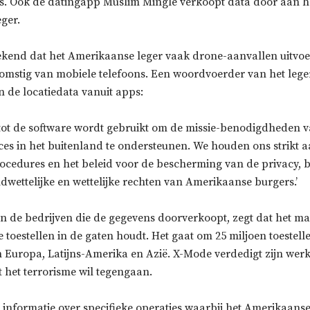
s. Ook de datingapp Muslim Mingle verkoopt data door aan h
ger.
kend dat het Amerikaanse leger vaak drone-aanvallen uitvoer
komstig van mobiele telefoons. Een woordvoerder van het leger
 de locatiedata vanuit apps:
tot de software wordt gebruikt om de missie-benodigdheden v
ces in het buitenland te ondersteunen. We houden ons strikt 
rocedures en het beleid voor de bescherming van de privacy, b
dwettelijke en wettelijke rechten van Amerikaanse burgers.’
n de bedrijven die de gegevens doorverkoopt, zegt dat het ma
 toestellen in de gaten houdt. Het gaat om 25 miljoen toestel
n Europa, Latijns-Amerika en Azië. X-Mode verdedigt zijn wer
 het terrorisme wil tegengaan.
 informatie over specifieke operaties waarbij het Amerikaanse