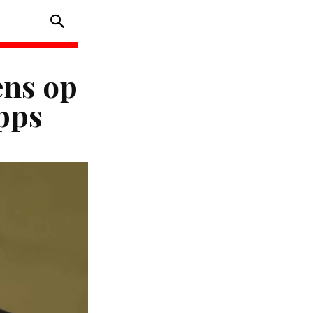
ens op
apps