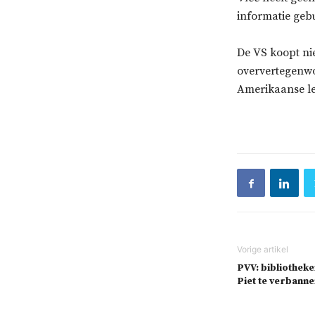
informatie geb
De VS koopt nie
oververtegenwo
Amerikaanse le
PVV: bibliothek
Piet te verbann