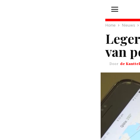
Home
Nieuws
Leger
van p
de Kantte