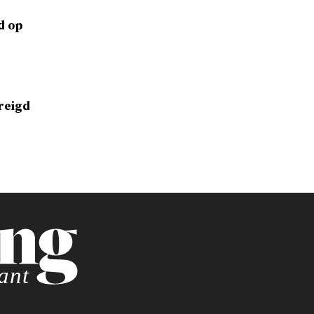
d op
reigd