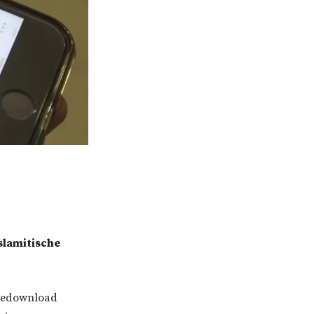
slamitische
 gedownload