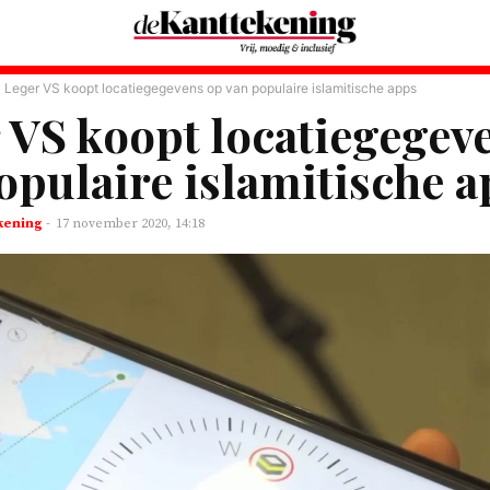
Leger VS koopt locatiegegevens op van populaire islamitische apps
 VS koopt locatiegegev
opulaire islamitische 
kening
-
17 november 2020, 14:18