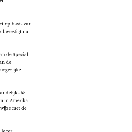
et
t op basis van
 bevestigt nu
an de Special
aan de
urgerlijke
andelijks 65
len in Amerika
kwijze met de
 leger