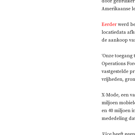
door gebruiker
Amerikaanse le
Eerder
werd be
locatiedata af
de aankoop van
‘Onze toegang 
Operations For
vastgestelde p
vrijheden, gron
X-Mode, een va
miljoen mobiele
en 40 miljoen i
mededeling dat
Vice
heeft geen