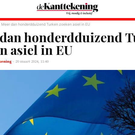
Meer dan honderdduizend Turken zoeken asiel in EU
 dan honderdduizend T
n asiel in EU
kening
-
20 maart 2024, 11:40