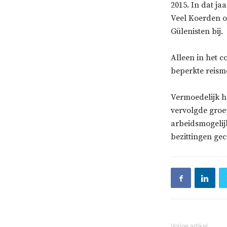
2015. In dat ja
Veel Koerden o
Gülenisten bij.
Alleen in het c
beperkte reism
Vermoedelijk he
vervolgde groep
arbeidsmogelij
bezittingen ge