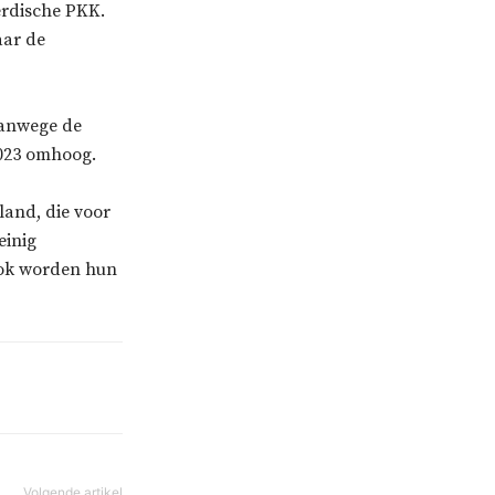
erdische PKK.
aar de
 vanwege de
2023 omhoog.
land, die voor
einig
Ook worden hun