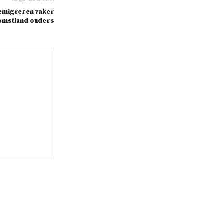
emigreren vaker
omstland ouders