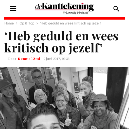
Home
Op & Top
‘Heb geduld en wees kritisch op jezelf’
‘Heb geduld en wees
kritisch op jezelf’
Dennis l'Ami
-
9 juni 2017, 09:33