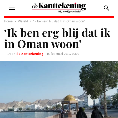
Home
Wereld
‘Ik ben erg blij dat ik in Oman woon’
‘Ik ben erg blij dat ik
in Oman woon’
de Kanttekening
-
15 februari 2019, 09:00