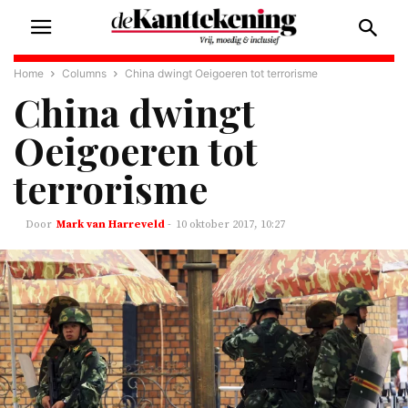
Home
Columns
China dwingt Oeigoeren tot terrorisme
China dwingt
Oeigoeren tot
terrorisme
Mark van Harreveld
-
10 oktober 2017, 10:27