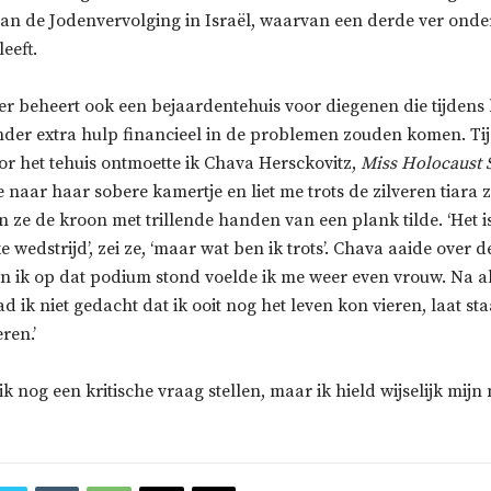
an de Jodenvervolging in Israël, waarvan een derde ver onde
eeft.
er beheert ook een bejaardentehuis voor diegenen die tijdens 
nder extra hulp financieel in de problemen zouden komen. Ti
or het tehuis ontmoette ik Chava Hersckovitz,
Miss Holocaust 
aar haar sobere kamertje en liet me trots de zilveren tiara 
n ze de kroon met trillende handen van een plank tilde. ‘Het i
e wedstrijd’, zei ze, ‘maar wat ben ik trots’. Chava aaide over 
oen ik op dat podium stond voelde ik me weer even vrouw. Na al
ik niet gedacht dat ik ooit nog het leven kon vieren, laat st
ren.’
 ik nog een kritische vraag stellen, maar ik hield wijselijk mijn