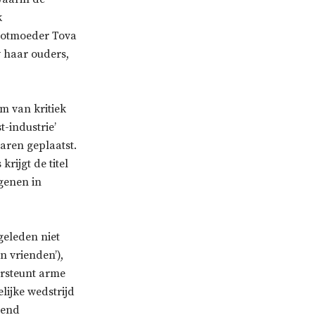
k
rootmoeder Tova
w haar ouders,
m van kritiek
t-industrie’
aren geplaatst.
rijgt de titel
genen in
geleden niet
n vrienden’),
ersteunt arme
lijke wedstrijd
zend