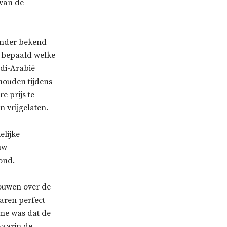
 van de
minder bekend
t bepaald welke
edi-Arabië
houden tijdens
e prijs te
 vrijgelaten.
elijke
uw
ond.
rouwen over de
aren perfect
ame was dat de
waarin de