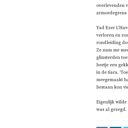
overlevenden v
armoedegrens l
Yad Ezer L’Hav
verloren en zo
rondleiding do
Ze nam me mee n
glinsterden toe
beetje een gekk
in de tiara. ‘T
meegemaakt had 
bestaan kon vie
Eigenlijk wilde
was al gezegd.