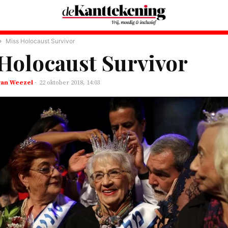
Miss Holocaust Survivor
Holocaust Survivor
van Weezel
-
22 oktober 2018, 14:03