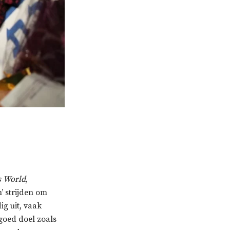
s World
,
’ strijden om
ig uit, vaak
goed doel zoals