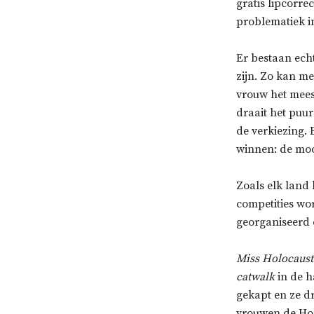
gratis lipcorre
problematiek i
Er bestaan ech
zijn. Zo kan m
vrouw het meest
draait het puu
de verkiezing. 
winnen: de moo
Zoals elk land 
competities wor
georganiseerd 
Miss Holocaust
catwalk
in de h
gekapt en ze d
vrouwen de Hol