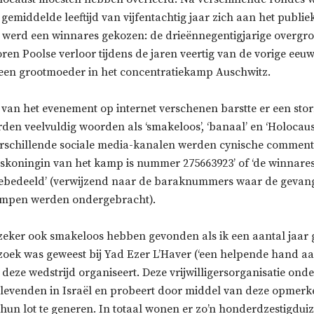
emiddelde leeftijd van vijfentachtig jaar zich aan het publie
 werd een winnares gekozen: de drieënnegentigjarige overg
ren Poolse verloor tijdens de jaren veertig van de vorige eeu
n een grootmoeder in het concentratiekamp Auschwitz.
 van het evenement op internet verschenen barstte er een stor
rden veelvuldig woorden als ‘smakeloos’, ‘banaal’ en ‘Holocaus
erschillende sociale media-kanalen werden cynische comment
koningin van het kamp is nummer 275663923’ of ‘de winnares k
ebedeeld’ (verwijzend naar de baraknummers waar de gevan
ampen werden ondergebracht).
t zeker ook smakeloos hebben gevonden als ik een aantal jaar 
zoek was geweest bij Yad Ezer L’Haver (‘een helpende hand aa
e deze wedstrijd organiseert. Deze vrijwilligersorganisatie ond
levenden in Israël en probeert door middel van deze opmerke
hun lot te generen. In totaal wonen er zo’n honderdzestigdui