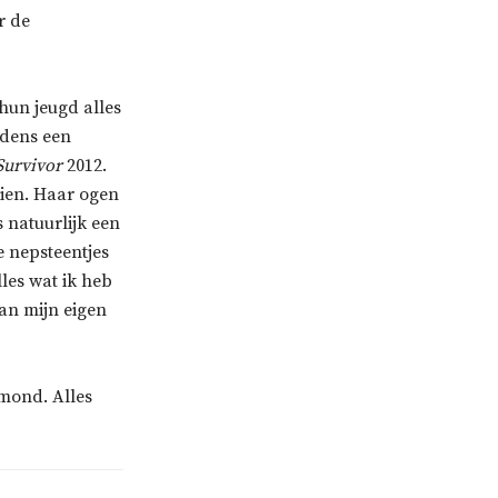
r de
hun jeugd alles
jdens een
Survivor
2012.
zien. Haar ogen
s natuurlijk een
de nepsteentjes
les wat ik heb
aan mijn eigen
 mond. Alles