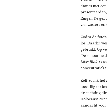
dames met een g
presenteerden,
Ringer. De gebo
vier zusters e
Zodra de foto’s
los. Daarbij we
gebruikt. Op v
‘De schoonheids
Miss Blok 14
to
concentratiek
Zelf zou ik he
toevallig op be
de stichting di
Holocaust-over
aandacht voor 