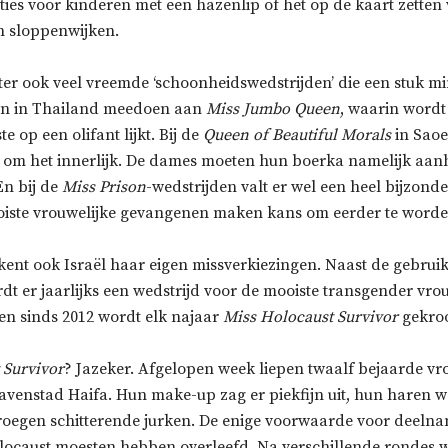
cties voor kinderen met een hazenlip of het op de kaart zetten
n sloppenwijken.
ter ook veel vreemde ‘schoonheidswedstrijden’ die een stuk 
en in Thailand meedoen aan
Miss Jumbo Queen
, waarin word
e op een olifant lijkt. Bij de
Queen of Beautiful Morals
in Sao
r om het innerlijk. De dames moeten hun boerka namelijk aan
En bij de
Miss Prison
-wedstrijden valt er wel een heel bijzonder
iste vrouwelijke gevangenen maken kans om eerder te worden
kent ook Israël haar eigen missverkiezingen. Naast de gebruik
dt er jaarlijks een wedstrijd voor de mooiste transgender vro
en sinds 2012 wordt elk najaar
Miss Holocaust Survivor
gekro
 Survivor
? Jazeker. Afgelopen week liepen twaalf bejaarde v
avenstad Haifa. Hun make-up zag er piekfijn uit, hun haren w
roegen schitterende jurken. De enige voorwaarde voor deeln
ocaust moesten hebben overleefd. Na verschillende rondes 