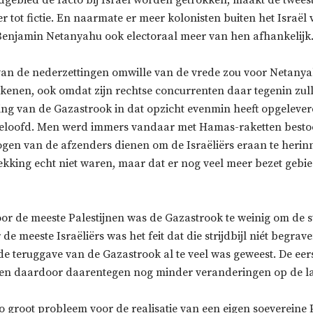
 tot fictie. En naarmate er meer kolonisten buiten het Israël 
enjamin Netanyahu ook electoraal meer van hen afhankelijk
an de nederzettingen omwille van de vrede zou voor Netanyah
kenen, ook omdat zijn rechtse concurrenten daar tegenin zu
ing van de Gazastrook in dat opzicht evenmin heeft opgeleve
eloofd. Men werd immers vandaar met Hamas-raketten bestoo
gen van de afzenders dienen om de Israëliërs eraan te herinn
ekking echt niet waren, maar dat er nog veel meer bezet gebi
or de meeste Palestijnen was de Gazastrook te weinig om de str
de meeste Israëliërs was het feit dat die strijdbijl niét begrave
de teruggave van de Gazastrook al te veel was geweest. De eer
en daardoor daarentegen nog minder veranderingen op de l
 groot probleem voor de realisatie van een eigen soevereine P