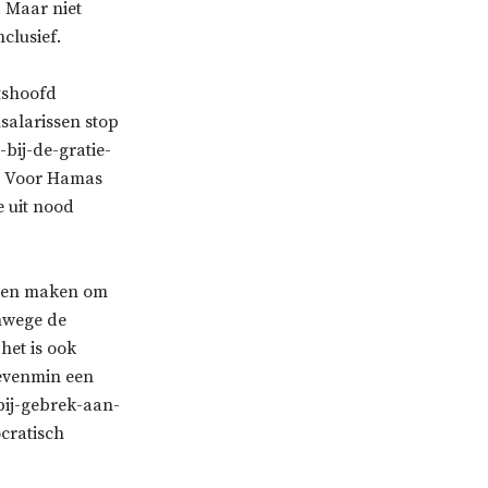
. Maar niet
clusief.
tshoofd
salarissen stop
-bij-de-gratie-
. Voor Hamas
e uit nood
ullen maken om
anwege de
het is ook
 evenmin een
bij-gebrek-aan-
cratisch