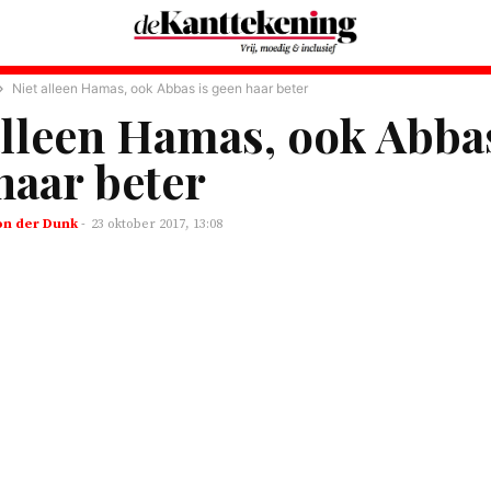
Niet alleen Hamas, ook Abbas is geen haar beter
alleen Hamas, ook Abbas
haar beter
n der Dunk
-
23 oktober 2017, 13:08