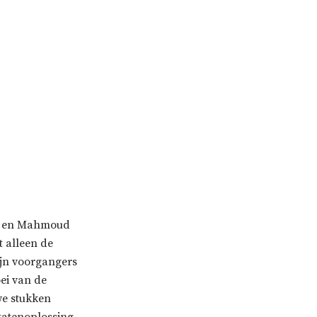
mas en Mahmoud
 alleen de
ijn voorgangers
oei van de
we stukken
tatenoplossing