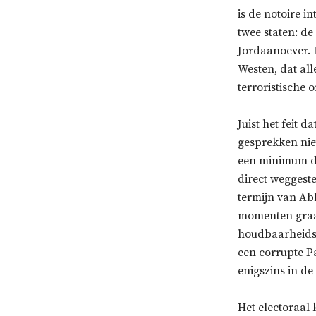
is de notoire i
twee staten: d
Jordaanoever. D
Westen, dat all
terroristische o
Juist het feit 
gesprekken niet
een minimum do
direct weggest
termijn van Ab
momenten graag
houdbaarheidsd
een corrupte Pa
enigszins in d
Het electoraal 