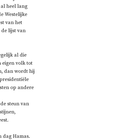
 al heel lang
e Westelijke
st van het
de lijst van
gelijk al die
 eigen volk tot
, dan wordt hij
presidentiële
esten op andere
 de steun van
tijnen,
est.
 en dag Hamas.