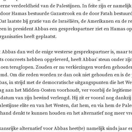
nterne verdeeldheid van de Palestijnen. In feite zijn er namelijk
e door Hamas bestuurde Gazastrook en de door Fatah bestuurd
at laatste bij gratie van de Israëliërs, de Amerikanen en de re
een in president Abbas een gesprekspartner ziet en Hamas op 
rganisaties heeft geplaatst.
dat Abbas dan wel de enige westerse gesprekspartner is, maar te
s concreets hebben opgeleverd, heeft Abbas’ steun onder zijn
en teruglopen. Zouden er nu verkiezingen worden gehouden
emd. Om die reden worden ze dan ook niet gehouden en is de 
bas, in strijd met de democratische uitgangspunten die het W
 aan het Midden-Oosten voorhoudt, ver voorbij de legitieme
atum van zijn bewind verlengd. Hij zit er vooral nog dankzij
lestijnse elite en van het Westen, dat hem, en via hem de Pales
e hand denkt te kunnen houden en het alternatief nog meer vre
kansrijke alternatief voor Abbas heet(te) namelijk sinds jaar