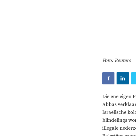
Foto: Reuters
Die ene eigen 
Abbas verklaar
Israëlische ko
blindelings wor
illegale neder
Palestijns gro