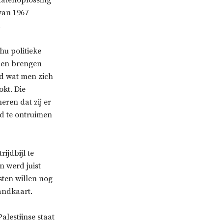
van 1967
.
u politieke
llen brengen
rd wat men zich
kt. Die
eren dat zij er
ed te ontruimen
ijdbijl te
n werd juist
sten willen nog
andkaart.
alestijnse staat