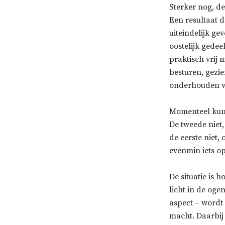
Sterker nog, d
Een resultaat d
uiteindelijk ge
oostelijk gedee
praktisch vrij 
besturen, gezie
onderhouden v
Momenteel kunn
De tweede niet
de eerste niet
evenmin iets op
De situatie is 
licht in de oge
aspect – wordt 
macht. Daarbij