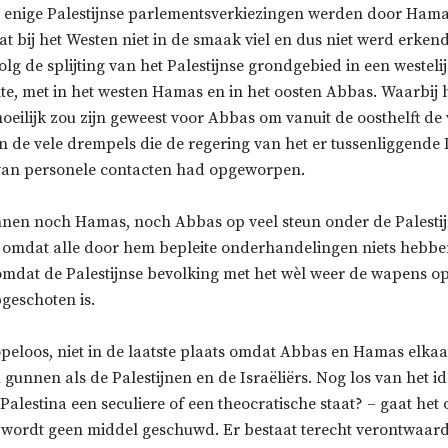
e enige Palestijnse parlementsverkiezingen werden door Ham
at bij het Westen niet in de smaak viel en dus niet werd erkend
volg de splijting van het Palestijnse grondgebied in een westeli
lte, met in het westen Hamas en in het oosten Abbas. Waarbij 
moeilijk zou zijn geweest voor Abbas om vanuit de oosthelft de 
n de vele drempels die de regering van het er tussenliggende 
an personele contacten had opgeworpen.
en noch Hamas, noch Abbas op veel steun onder de Palesti
, omdat alle door hem bepleite onderhandelingen niets hebbe
, omdat de Palestijnse bevolking met het wèl weer de wapens 
geschoten is.
hopeloos, niet in de laatste plaats omdat Abbas en Hamas elka
n gunnen als de Palestijnen en de Israëliërs. Nog los van het i
Palestina een seculiere of een theocratische staat? – gaat het 
 wordt geen middel geschuwd. Er bestaat terecht verontwaard