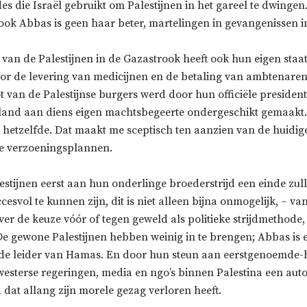
s die Israël gebruikt om Palestijnen in het gareel te dwingen
ook Abbas is geen haar beter, martelingen in gevangenissen in
 van de Palestijnen in de Gazastrook heeft ook hun eigen staa
or de levering van medicijnen en de betaling van ambtenaren
lot van de Palestijnse burgers werd door hun officiële president
land aan diens eigen machtsbegeerte ondergeschikt gemaakt
 hetzelfde. Dat maakt me sceptisch ten aanzien van de huidig
e verzoeningsplannen.
estijnen eerst aan hun onderlinge broederstrijd een einde z
cesvol te kunnen zijn, dit is niet alleen bijna onmogelijk, – v
er de keuze vóór of tegen geweld als politieke strijdmethode, 
e gewone Palestijnen hebben weinig in te brengen; Abbas is
de leider van Hamas. En door hun steun aan eerstgenoemde-
westerse regeringen, media en ngo’s binnen Palestina een auto
 dat allang zijn morele gezag verloren heeft.