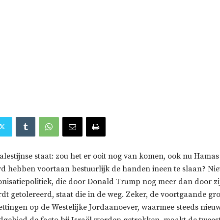
Palestijnse staat: zou het er ooit nog van komen, ook nu Ha
d hebben voortaan bestuurlijk de handen ineen te slaan? Niet
lonisatiepolitiek, die door Donald Trump nog meer dan door z
dt getolereerd, staat die in de weg. Zeker, de voortgaande gr
zettingen op de Westelijke Jordaanoever, waarmee steeds nieu
ndgebied de facto bij Israël worden getrokken, maakt de twees