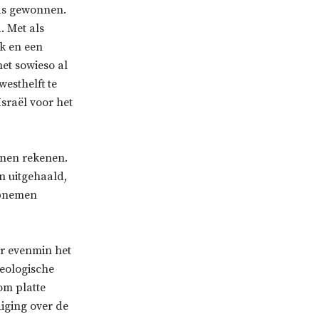
as gewonnen.
. Met als
jk en een
het sowieso al
westhelft te
Israël voor het
jnen rekenen.
n uitgehaald,
opnemen
ar evenmin het
deologische
om platte
iging over de