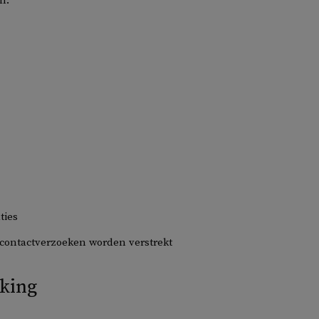
n:
ties
f contactverzoeken worden verstrekt
rking