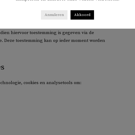
Annuleren
Akkoord
ndien hiervoor toestemming is gegeven via de
atie. Deze toestemming kan op ieder moment worden
es
hnologie, cookies en analysetools om: