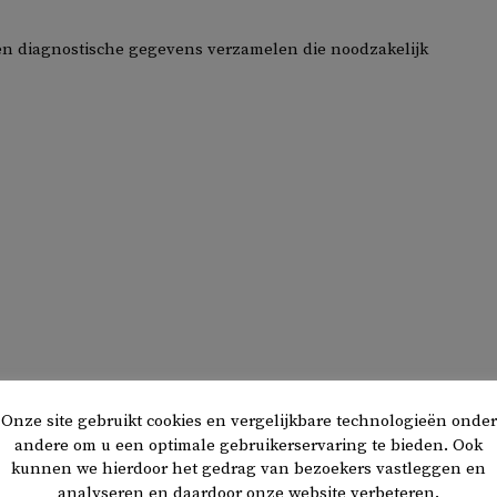
en diagnostische gegevens verzamelen die noodzakelijk
Onze site gebruikt cookies en vergelijkbare technologieën onder
rsturen om gebruikers te informeren over:
andere om u een optimale gebruikerservaring te bieden. Ook
kunnen we hierdoor het gedrag van bezoekers vastleggen en
analyseren en daardoor onze website verbeteren.