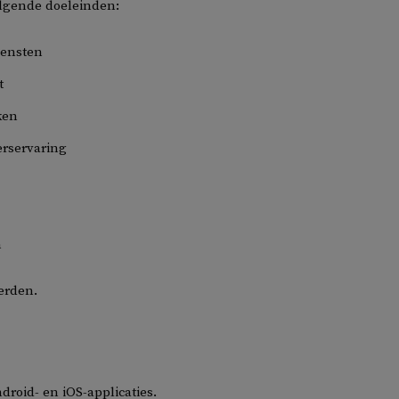
lgende doeleinden:
iensten
t
ken
erservaring
n
erden.
roid- en iOS-applicaties.