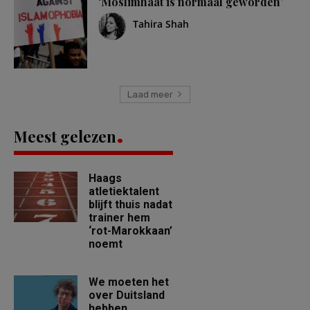
‘Moslimhaat is normaal geworden’
Tahira Shah
Laad meer
Meest gelezen
Haags
atletiektalent
blijft thuis nadat
trainer hem
‘rot-Marokkaan’
noemt
We moeten het
over Duitsland
hebben