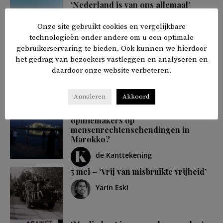
‘Nederland is van ons allemaal’
Abderahmane Chrifi
Onze site gebruikt cookies en vergelijkbare
technologieën onder andere om u een optimale
gebruikerservaring te bieden. Ook kunnen we hierdoor
Hoe China twijfel zaait over het lot
het gedrag van bezoekers vastleggen en analyseren en
van de Oeigoeren
daardoor onze website verbeteren.
Asiye Uyghur
Annuleren
Akkoord
Waar blijft de kritiek van
opiniemakers op
mensenrechtenschendingen in
Marokko?
de Kanttekening
5 mei – ‘Vrij van misbruikte vrijheid’
Yarin Eski