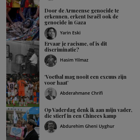
Door de Armeense genocide te
erkennen, erkent Israël ook de
genocide in Gaza
Yarin Eski
Ervaar je racisme, of is dit
discriminatie?
Hasim Yilmaz
‘Voetbal mag nooit een excuus zijn
voor haat’
Abderahmane Chrifi
Op Vaderdag denk ik aan mijn vader,
die stierf in een Chinees kamp
Abdurehim Gheni Uyghur