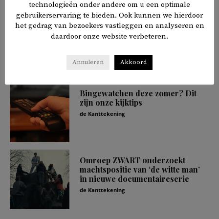
technologieën onder andere om u een optimale
gebruikerservaring te bieden. Ook kunnen we hierdoor
Zomerlezen: van klassiekers tot
het gedrag van bezoekers vastleggen en analyseren en
nieuwe favorieten
daardoor onze website verbeteren.
de Kanttekening
Annuleren
Akkoord
Bingewatchen deze zomer? Dit
zijn onze kijktips
de Kanttekening
Omroep ZWART onderzoekt
machtspositie van ‘de witte man’
in nieuwe documentaireserie
de Kanttekening