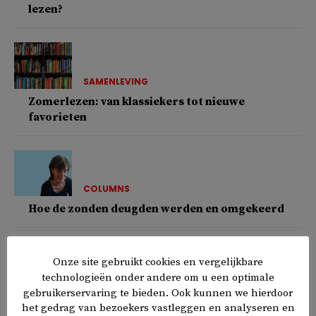
lezen?
SAMENLEVING
Zomerlezen: van klassiekers tot nieuwe
favorieten
COLUMNS
Hoe de zonden deugden werden en omgekeerd
Onze site gebruikt cookies en vergelijkbare
technologieën onder andere om u een optimale
COLUMNS
gebruikerservaring te bieden. Ook kunnen we hierdoor
Het blijft uiteindelijk bij een komma
het gedrag van bezoekers vastleggen en analyseren en