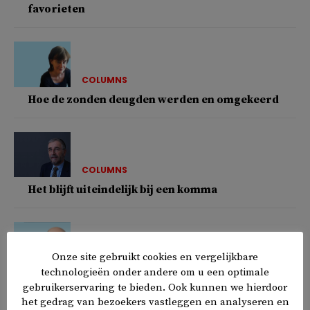
favorieten
COLUMNS
Hoe de zonden deugden werden en omgekeerd
COLUMNS
Het blijft uiteindelijk bij een komma
Onze site gebruikt cookies en vergelijkbare
COLUMNS
technologieën onder andere om u een optimale
Even wanen we ons aan de oevers van de Bosporus
gebruikerservaring te bieden. Ook kunnen we hierdoor
het gedrag van bezoekers vastleggen en analyseren en