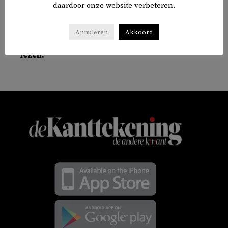
daardoor onze website verbeteren.
WERELD
Annuleren
Akkoord
Welke vijf stukken over Turkije moet je echt
lezen?