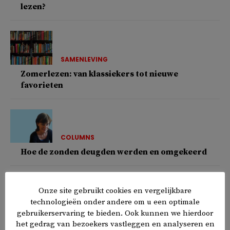
lezen?
SAMENLEVING
Zomerlezen: van klassiekers tot nieuwe
favorieten
COLUMNS
Hoe de zonden deugden werden en omgekeerd
Onze site gebruikt cookies en vergelijkbare
technologieën onder andere om u een optimale
COLUMNS
gebruikerservaring te bieden. Ook kunnen we hierdoor
Het blijft uiteindelijk bij een komma
het gedrag van bezoekers vastleggen en analyseren en