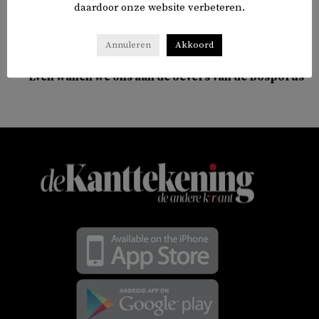
daardoor onze website verbeteren.
Annuleren
Akkoord
COLUMNS
Even wanen we ons aan de oevers van de Bosporus