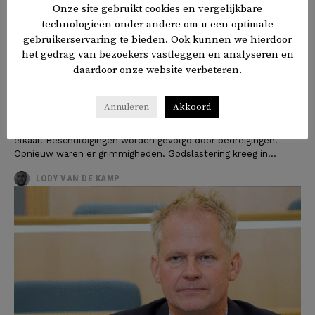
Onze site gebruikt cookies en vergelijkbare
technologieën onder andere om u een optimale
gebruikerservaring te bieden. Ook kunnen we hierdoor
het gedrag van bezoekers vastleggen en analyseren en
Het verbranden van de Koran
daardoor onze website verbeteren.
kwetst tot diep in de ziel
Annuleren
Akkoord
Ons land heeft een nacht gehad met Maccabi en met Ajax.
Vlaggen zwaaien. Gemeenschappen staan grimmig tegenover
elkaar. Beschuldigingen worden gevolgd door bedreigingen.
Opnieuw waren er grimmigheden. Godslastering kreeg in...
LODY VAN DE KAMP