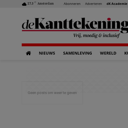
C
Abonneren
Adverteren
dK Academie
27.3
Amsterdam
NIEUWS
SAMENLEVING
WERELD
K
Geen posts om weer te geven