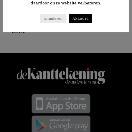
daardoor onze website verbeteren.
WERELD
Annuleren
Akkoord
Welke vijf stukken over Turkije moet je echt
lezen?