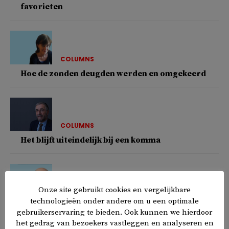
favorieten
COLUMNS
Hoe de zonden deugden werden en omgekeerd
COLUMNS
Het blijft uiteindelijk bij een komma
Onze site gebruikt cookies en vergelijkbare
COLUMNS
technologieën onder andere om u een optimale
Even wanen we ons aan de oevers van de Bosporus
gebruikerservaring te bieden. Ook kunnen we hierdoor
het gedrag van bezoekers vastleggen en analyseren en