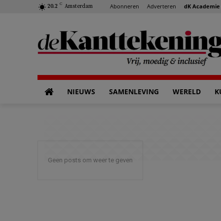
C
Abonneren
Adverteren
dK Academie
20.2
Amsterdam
NIEUWS
SAMENLEVING
WERELD
K
Geen posts om weer te geven