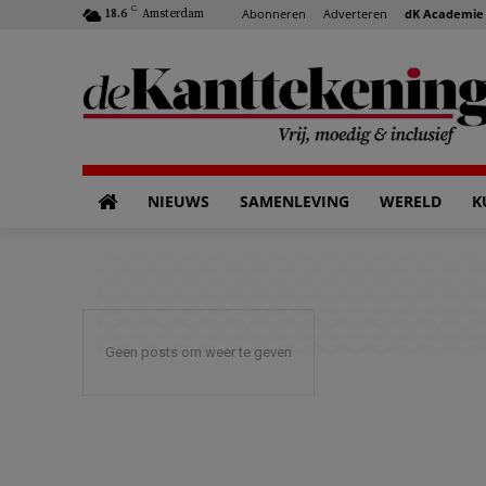
C
Abonneren
Adverteren
dK Academie
18.6
Amsterdam
NIEUWS
SAMENLEVING
WERELD
K
Geen posts om weer te geven