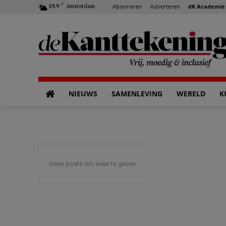
C
Abonneren
Adverteren
dK Academie
19.9
Amsterdam
NIEUWS
SAMENLEVING
WERELD
K
Geen posts om weer te geven