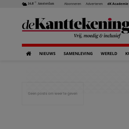
C
Abonneren
Adverteren
dK Academie
16.8
Amsterdam
NIEUWS
SAMENLEVING
WERELD
K
Geen posts om weer te geven