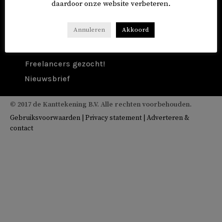
daardoor onze website verbeteren.
Over menu
Annuleren
Akkoord
Over ons
Colofon
Freelancers gezocht!
Nieuwsbrief
© 2017 de Kanttekening B.V. Alle rechten voorbehouden.
Gebruiksvoorwaarden
|
Privacy statement
|
Adverteren &
contact