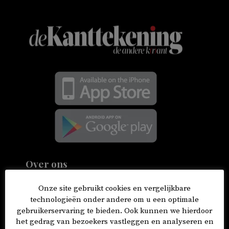
Over ons
de Kanttekening is een onafhankelijke en
Onze site gebruikt cookies en vergelijkbare
emancipatoire mediaorganisatie. Onze
technologieën onder andere om u een optimale
gebruikerservaring te bieden. Ook kunnen we hierdoor
kernwaarden zijn: vrij, moedig en inclusief.
het gedrag van bezoekers vastleggen en analyseren en