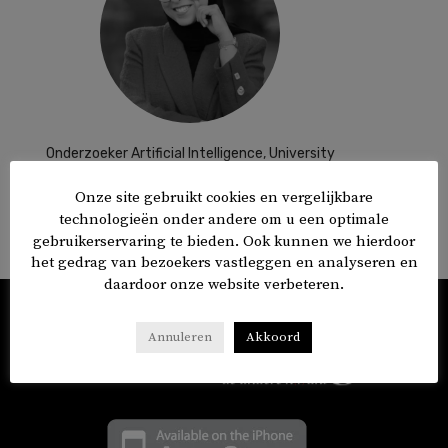
Onderzoeker Artificial Intelligence, University
of Cambridge.
Onze site gebruikt cookies en vergelijkbare
1 ARTIKELS
technologieën onder andere om u een optimale
gebruikerservaring te bieden. Ook kunnen we hierdoor
het gedrag van bezoekers vastleggen en analyseren en
daardoor onze website verbeteren.
Annuleren
Akkoord