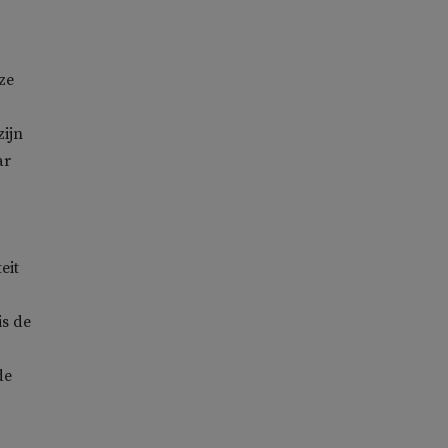
ze
zijn
ar
eit
is de
de