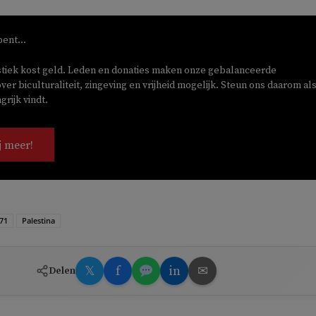
bent...
stiek kost geld. Leden en donaties maken onze gebalanceerde
ver biculturaliteit, zingeving en vrijheid mogelijk. Steun ons daarom als
rijk vindt.
j meer!
 71
Palestina
𝕏
f
in
✉
Delen