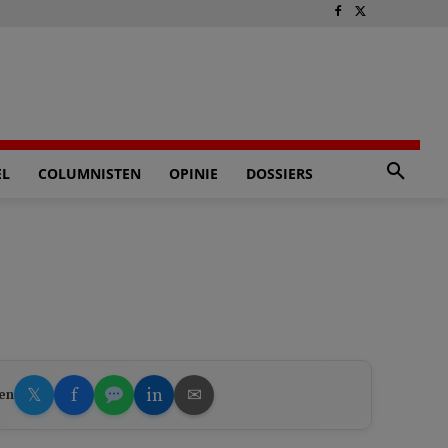
EL
COLUMNISTEN
OPINIE
DOSSIERS
𝕏
f
in
✉
en