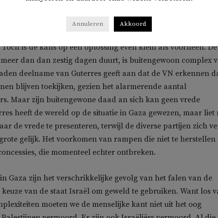
gen om een ​​bestand tot stand te brengen blijven stagneren.
Annuleren
Akkoord
elijk: het voorkomen van humanitaire catastrofes moet de hoo
n. Toch is de kans op een oplossing even klein als voorheen. De
l meer dan dan zestig dagen duurt, is buitengewoon complex 
raden deelname van Guterres geeft aan dat de VN erkennen da
unnen blijven toekijken, gezien het alarmerende aantal
rs. Maar zijn buitengewone daad an sich kan geen vrede
res heeft de wereld op de situatie in Gaza gewezen, maar liet
ar de vrede te presenteren, terwijl de diverse partijen zich v
grote gelijk. Het voorkomen van rampen die niet te herstellen 
e concessies, die momenteel echter ontbreken.
in Gaza zijn het verschrikkelijke gevolg van het falen van de
 keuze van de staat Israël om geweld te gebruiken. Want los 
mplexiteiten moeten we de menselijke kant niet uit het oog
n Palestijnen vermoord. Er zijn ook Israëliërs vermoord. Al die