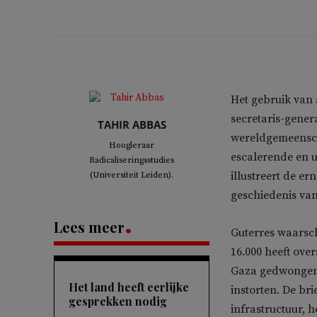
Het gebruik van 
secretaris-gener
TAHIR ABBAS
wereldgemeensch
Hoogleraar
escalerende en ui
Radicaliseringsstudies
illustreert de er
(Universiteit Leiden).
geschiedenis van
Lees meer
Guterres waarschu
16.000 heeft ove
Gaza gedwongen 
Het land heeft eerlijke
instorten. De bri
gesprekken nodig
infrastructuur, 