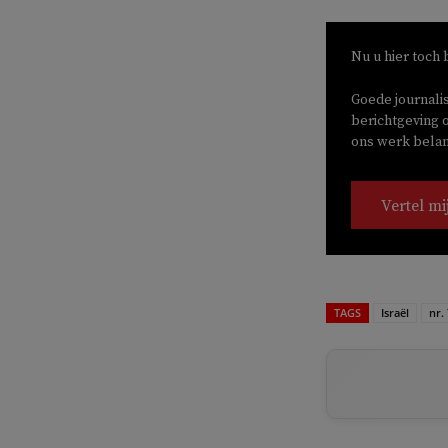
Nu u hier toch 
Goede journali
berichtgeving o
ons werk belang
Vertel mi
TAGS
Israël
nr.