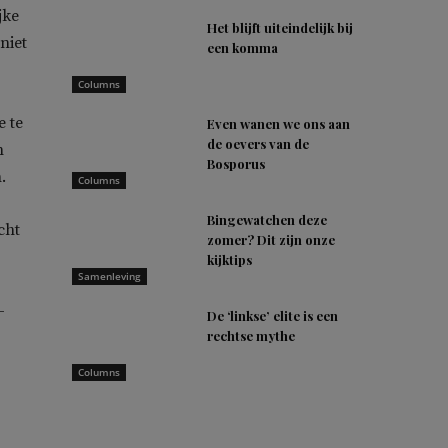
jke
Het blijft uiteindelijk bij
niet
een komma
Columns
e te
Even wanen we ons aan
de oevers van de
n
Bosporus
.
Columns
Bingewatchen deze
cht
zomer? Dit zijn onze
kijktips
Samenleving
-
De ‘linkse’ elite is een
rechtse mythe
Columns