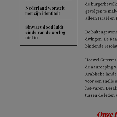
de burgerbevolk
Nederland worstelt
gevolgen te make
met zijn identiteit
alleen Israël en
Sinwars dood luidt
einde van de oorlog
De buitengewone 
niet in
dwingen. De Raa
bindende resolut
Hoewel Guterres 
de aanroeping va
Arabische lande
voor een snelle u
het-vuren. Desal
tussen de leden 
Onze h