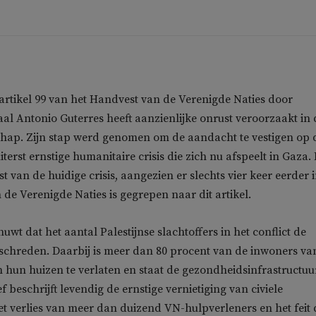
artikel 99 van het Handvest van de Verenigde Naties door
aal Antonio Guterres heeft aanzienlijke onrust veroorzaakt in 
ap. Zijn stap werd genomen om de aandacht te vestigen op 
terst ernstige humanitaire crisis die zich nu afspeelt in Gaza. 
nst van de huidige crisis, aangezien er slechts vier keer eerder 
 de Verenigde Naties is gegrepen naar dit artikel.
wt dat het aantal Palestijnse slachtoffers in het conflict de
rschreden. Daarbij is meer dan 80 procent van de inwoners va
hun huizen te verlaten en staat de gezondheidsinfrastructuu
ef beschrijft levendig de ernstige vernietiging van civiele
het verlies van meer dan duizend VN-hulpverleners en het feit 