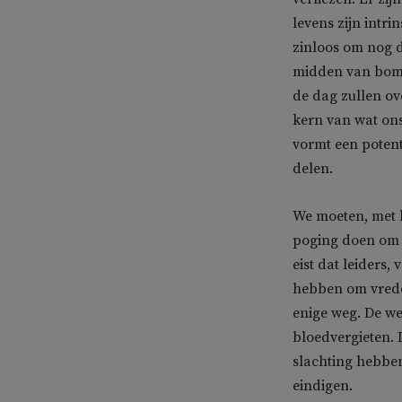
levens zijn intr
zinloos om nog 
midden van bomb
de dag zullen ov
kern van wat ons
vormt een potent
delen.
We moeten, met h
poging doen om v
eist dat leiders
hebben om vrede 
enige weg. De we
bloedvergieten. 
slachting hebben
eindigen.