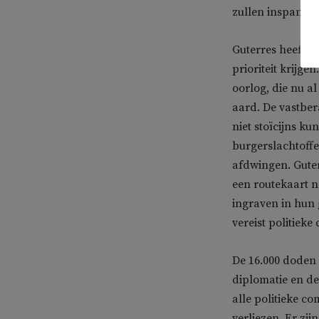
zullen inspannin
Guterres heeft g
prioriteit krijge
oorlog, die nu a
aard. De vastbe
niet stoïcijns k
burgerslachtoffe
afdwingen. Guter
een routekaart na
ingraven in hun 
vereist politiek
De 16.000 doden 
diplomatie en de
alle politieke co
verliezen. Er zij