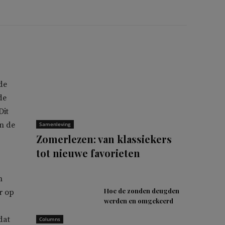
de
de
Dit
in de
Samenleving
Zomerlezen: van klassiekers
tot nieuwe favorieten
n
Hoe de zonden deugden
r op
werden en omgekeerd
dat
Columns