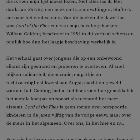
die ik voor mijn lijst moest lezen. Niet alles las ik. Met
dank aan
Survey
, een boek met samenvattingen, blufte ik
me naar het eindexamen. Van de boeken die ik wél las,
was
Lord of the Flies
een van mijn lievelingsboeken.
William Golding beschreef in 1954 in dit verhaal scherp en
pijnlijk hoe dun het laagje beschaving werkelijk is.
Het verhaal gaat over jongens die op een onbewoond
eiland zijn gestrand en proberen te overleven. Al snel
blijken solidariteit, democratie, empathie en
rechtvaardigheid kwetsbaar. Angst, macht en geweld
winnen het. Golding laat in het boek zien hoe gemakkelijk
het morele kompas ontspoort als niemand het meer
afstemt.
Lord of the Flies
is geen roman over ontspoorde
kinderen in de jaren vijftig van de vorige eeuw, maar over
de mens in het algemeen. Over ons, in het hier en nu.
Voor wie het lezen van een heel boek een te hoge drempel