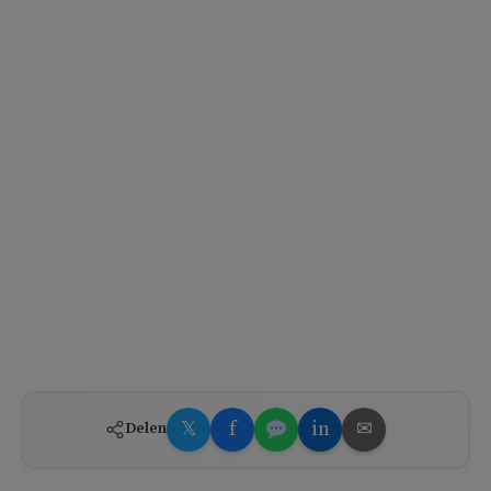
𝕏
f
in
✉
Delen