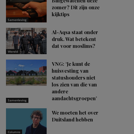
Bingewatchen deze
zomer? Dit zijn onze
kijktips
Samenleving
Al-Aqsa staat onder
druk. Wat betekent
dat voor moslims?
Wereld
VNG: ‘Je kunt de
huisvesting van
statushouders niet
los zien van die van
andere
aandachtsgroepen’
Samenleving
We moeten het over
Duitsland hebben
Columns