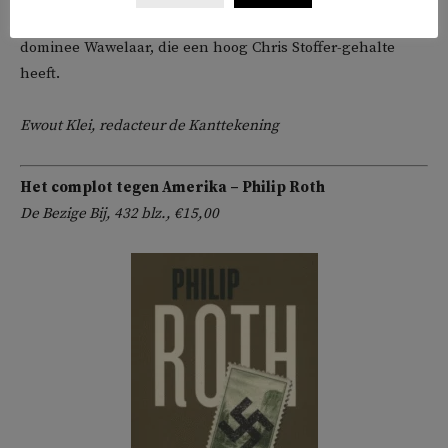
ondernemer Batavus Droogstoppel en de bekrompen
dominee Wawelaar, die een hoog Chris Stoffer-gehalte
heeft.
Ewout Klei, redacteur de Kanttekening
Het complot tegen Amerika – Philip Roth
De Bezige Bij, 432 blz., €15,00