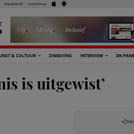
Nieuwsbrief
Losverkoop
UNST & CULTUUR
ZINGEVING
INTERVIEW
DK-PAN
is is uitgewist’
Del