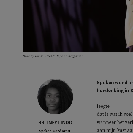
Britney Lindo. Beeld: Daphne Krijgsman
Spoken word art
herdenking in R
leegte,
dat is wat ik voel
BRITNEY LINDO
wanneer het ver
aan mijn kust aa
Spoken word artist.