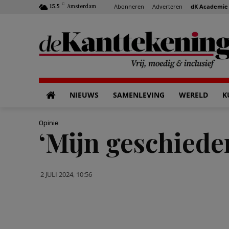
C
Abonneren
Adverteren
dK Academie
15.5
Amsterdam
NIEUWS
SAMENLEVING
WERELD
K
Opinie
‘Mijn geschieden
2 JULI 2024, 10:56