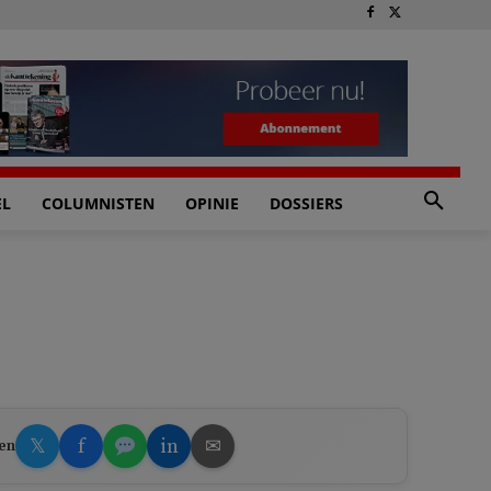
EL
COLUMNISTEN
OPINIE
DOSSIERS
𝕏
f
in
✉
en