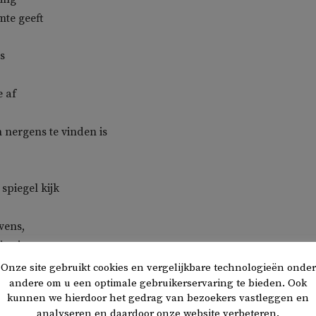
mte geeft
s
e af
n nergens te vinden is
spiegel kijk
vens,
iratie
erweven
Onze site gebruikt cookies en vergelijkbare technologieën onder
andere om u een optimale gebruikerservaring te bieden. Ook
kunnen we hierdoor het gedrag van bezoekers vastleggen en
analyseren en daardoor onze website verbeteren.