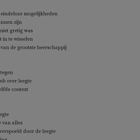
e eindeloze mogelijkheden
unnen zijn
niet gretig was
t in te wisselen
van de grootste heerschappij
 tegen
eb over leegte
elfde context
eegte
e van alles
verspoeld door de leegte
ving