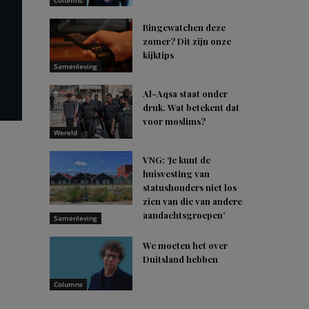
Columns
Bingewatchen deze
zomer? Dit zijn onze
kijktips
Samenleving
Al-Aqsa staat onder
druk. Wat betekent dat
voor moslims?
Wereld
VNG: ‘Je kunt de
huisvesting van
statushouders niet los
zien van die van andere
aandachtsgroepen’
Samenleving
We moeten het over
Duitsland hebben
Columns