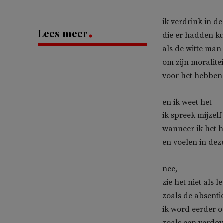
ik verdrink in d
Lees meer
die er hadden k
als de witte man 
om zijn moralitei
voor het hebben 
en ik weet het
ik spreek mijzelf
wanneer ik het h
en voelen in dez
nee,
zie het niet als l
zoals de absenti
ik word eerder o
zoals een verdo