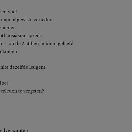
med voel
 mijn uitgewiste verleden
gemener
enthousiasme spreek
ers op de Antillen hebben geleefd
n komen
 niet dezelfde leugens
doet
verleden te vergeten?
loedverwanten