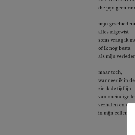
die pijn geen rui
mijn geschiedeni
alles uitgewist
soms vraag ik m
of ik nog besta
als mijn verlede
maar toch,
wanneer ik in de 
zie ik de tijdlijn
van oneindige le
verhalen en insp
in mijn cellen v