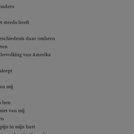
rouders
 steeds heeft
geschiedenis daar omheen
eten
 bevolking van Amerika
sleept
an mij
n hen
niet van mij
en
 pijn in mijn hart