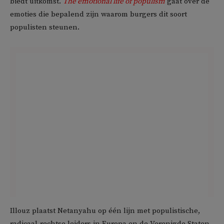
biedt uitkomst.
The emotional life of populism
gaat over de
emoties die bepalend zijn waarom burgers dit soort
populisten steunen.
Illouz plaatst Netanyahu op één lijn met populistische,
radicaal-rechtse leiders in Europa en de Verenigde Staten