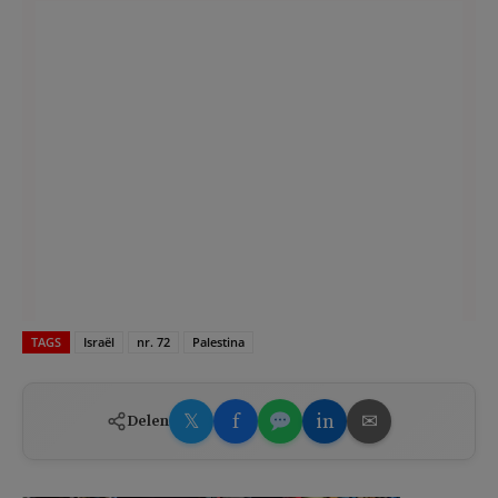
TAGS
Israël
nr. 72
Palestina
𝕏
f
in
✉
Delen