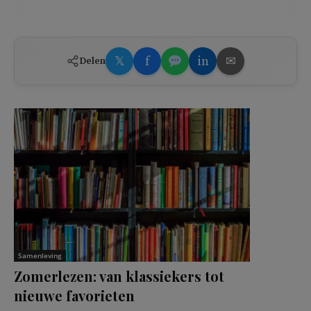
𝕏
f
in
✉
Delen
Samenleving
Zomerlezen: van klassiekers tot
nieuwe favorieten