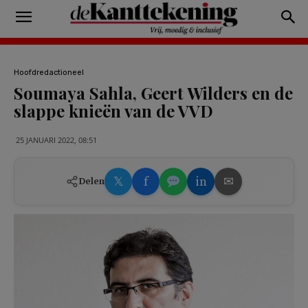
Hoofdredactioneel
Soumaya Sahla, Geert Wilders en de
slappe knieën van de VVD
25 JANUARI 2022, 08:51
𝕏
f
in
✉
Delen