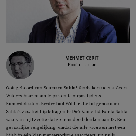
MEHMET CERIT
Hoofdredacteur.
Ooit gehoord van Soumaya Sahla? Sinds kort noemt Geert
Wilders haar naam te pas en te onpas tijdens
Kamerdebatten. Eerder had Wilders het al gemunt op
Sahla’s zus: het hijabdragende D66-Kamerlid Fonda Sahla,
waarvan hij tweette dat ze hem deed denken aan IS. Een
gevaarlijke vergelijking, omdat die alle vrouwen met een
hijab in één klap met terrorisme associeert. En nu is