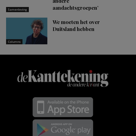
andere
aandachtsgroepen’
Samenleving
We moeten het over
Duitsland hebben
Columns