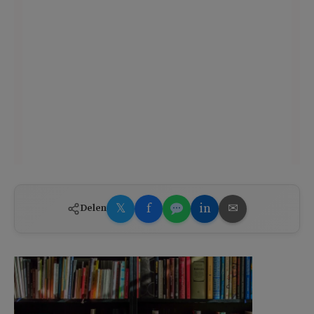
𝕏
f
in
✉
Delen