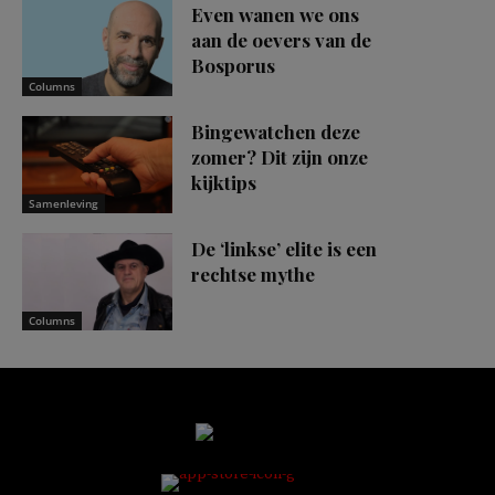
Even wanen we ons
aan de oevers van de
Bosporus
Columns
Bingewatchen deze
zomer? Dit zijn onze
kijktips
Samenleving
De ‘linkse’ elite is een
rechtse mythe
Columns