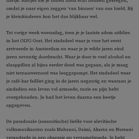
hartje. Hartjes die je zonen nooit echt hebben gekregen,
omdat je naar eigen zeggen ‘van binnen’ van ons hield. Bij
je kleinkinderen kon het dus blijkbaar wel.
Tot vorige week woensdag, toen je je laatste adem uitblies
in het OLVG Oost. Het stadsdeel waar je voor het eerst
arriveerde in Amsterdam en waar je je wilde jaren eind
jaren zeventig doorbracht. Waar je door te veel alcohol en
slaappillen al bijna eerder dood was gegaan, als je maag
niet ternauwernood was leeggepompt. Het stadsdeel waar
je café-bar failliet ging in de jaren negentig en waaraan je
sindsdien een leven vol armoede, ruzie en pijn hebt
overgehouden. Je had het leven daarna een beetje
opgegeven.
De paradoxale (soennitische) liefde voor alevitische
volksmuzikanten zoals Mahsuni, Daimi, Akarsu en Nursani
veranderde in een obsessie en verzamelwoede. Je hebt