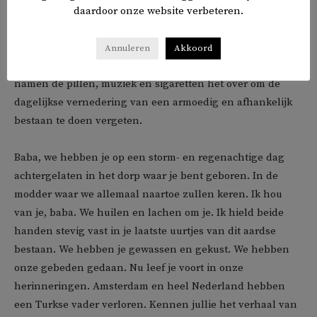
boerenonderneming van zijn vader dat hij zijn eigen
daardoor onze website verbeteren.
jonge gezin in Amsterdam vergat. Hij dronk zijn
migratiepijn en armoede weg met flesjes Heineken, totdat
Annuleren
Akkoord
zijn lichaam dat in latere jaren niet meer aankon. Toen
namen de pillen, muziek en sigaretten het over om de
dagelijkse vernedering van een armoedig en afhankelijk
bestaan te doen vergeten.
Baba, we hebben je op een storm- en regenachtige dag
achtergelaten in het dorp waar je bent geboren. In de
modder waar we allemaal naartoe zullen keren. Ik hou
van je, baba. We huilen en lachen om je. Ik hield beide
handen stevig vast in je laatste uurtjes van dit aardse
bestaan. We hebben je gewassen en gekust. We hebben
onze gebeden gedaan. Nu leef je voort in onze
herinneringen. Amsterdam en heel Nederland hebben
een Turkse vader verloren. Kennen jullie het verhaal van