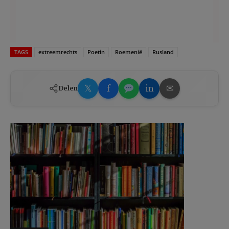
TAGS
extreemrechts
Poetin
Roemenië
Rusland
𝕏
f
in
✉
Delen