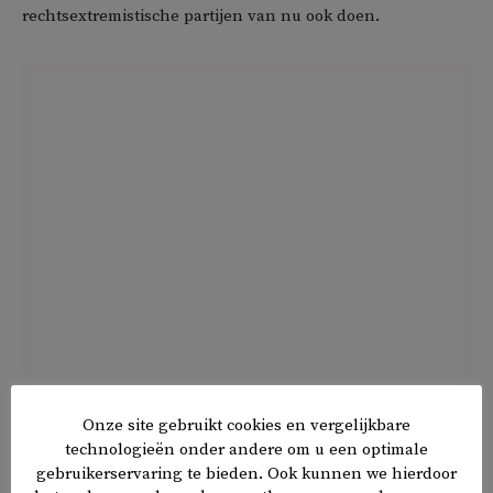
rechtsextremistische partijen van nu ook doen.
Stel dat we nu waakzamer
Onze site gebruikt cookies en vergelijkbare
technologieën onder andere om u een optimale
zouden zijn en de ernst van de
gebruikerservaring te bieden. Ook kunnen we hierdoor