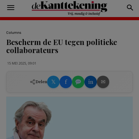
Columns
Bescherm de EU tegen politieke
collaborateurs
15 MEI 2025, 09:01
𝕏
f
in
✉
Delen