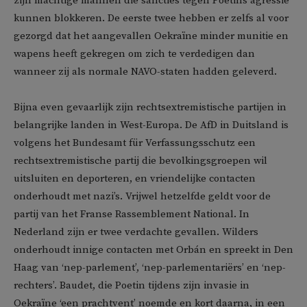
zijn machtige mannen die sancties tegen Poetins agressie
kunnen blokkeren. De eerste twee hebben er zelfs al voor
gezorgd dat het aangevallen Oekraïne minder munitie en
wapens heeft gekregen om zich te verdedigen dan
wanneer zij als normale NAVO-staten hadden geleverd.
Bijna even gevaarlijk zijn rechtsextremistische partijen in
belangrijke landen in West-Europa. De AfD in Duitsland is
volgens het Bundesamt für Verfassungsschutz een
rechtsextremistische partij die bevolkingsgroepen wil
uitsluiten en deporteren, en vriendelijke contacten
onderhoudt met nazi’s. Vrijwel hetzelfde geldt voor de
partij van het Franse Rassemblement National. In
Nederland zijn er twee verdachte gevallen. Wilders
onderhoudt innige contacten met Orbán en spreekt in Den
Haag van ‘nep-parlement’, ‘nep-parlementariërs’ en ‘nep-
rechters’. Baudet, die Poetin tijdens zijn invasie in
Oekraïne ‘een prachtvent’ noemde en kort daarna, in een