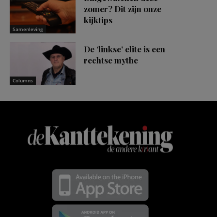
zomer? Dit zijn onze
kijktips
Samenleving
De ‘linkse’ elite is een
rechtse mythe
Columns