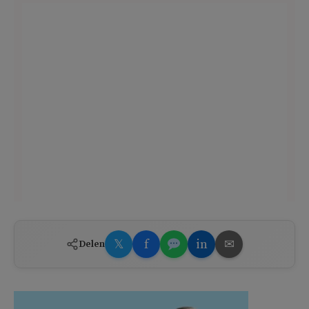
𝕏
f
in
✉
Delen