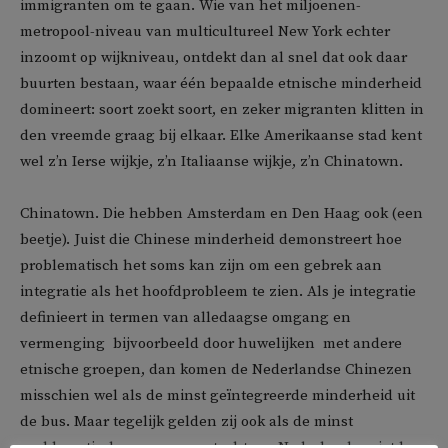
immigranten om te gaan. Wie van het miljoenen-
metropool-niveau van multicultureel New York echter
inzoomt op wijkniveau, ontdekt dan al snel dat ook daar
buurten bestaan, waar één bepaalde etnische minderheid
domineert: soort zoekt soort, en zeker migranten klitten in
den vreemde graag bij elkaar. Elke Amerikaanse stad kent
wel z’n Ierse wijkje, z’n Italiaanse wijkje, z’n Chinatown.
Chinatown. Die hebben Amsterdam en Den Haag ook (een
beetje). Juist die Chinese minderheid demonstreert hoe
problematisch het soms kan zijn om een gebrek aan
integratie als het hoofdprobleem te zien. Als je integratie
definieert in termen van alledaagse omgang en
vermenging  bijvoorbeeld door huwelijken  met andere
etnische groepen, dan komen de Nederlandse Chinezen
misschien wel als de minst geïntegreerde minderheid uit
de bus. Maar tegelijk gelden zij ook als de minst
problematische, en geen autochtone Nederlander ziet hen