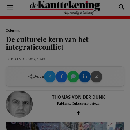
Columns
De culturele kern van het
integratieconflict
30 DECEMBER 2014, 19:49
𝕏
f
in
✉
Delen
THOMAS VON DER DUNK
Publicist. Cultuurhistoricus.