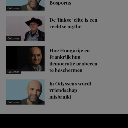
Bosporus
Columns
De ‘linkse’ elite is een
rechtse mythe
Columns
Hoe Hongarije en
Frankrijk hun
democratie proberen
te beschermen
Columns
In Odysseus wordt
vriendschap
misbruikt
Columns