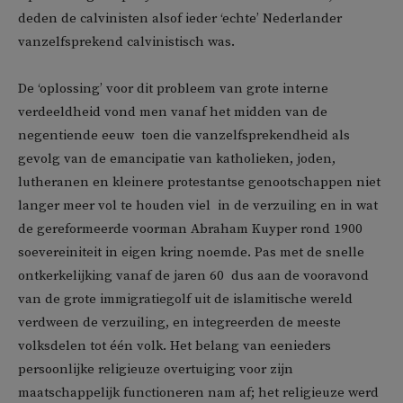
deden de calvinisten alsof ieder ‘echte’ Nederlander
vanzelfsprekend calvinistisch was.
De ‘oplossing’ voor dit probleem van grote interne
verdeeldheid vond men vanaf het midden van de
negentiende eeuw  toen die vanzelfsprekendheid als
gevolg van de emancipatie van katholieken, joden,
lutheranen en kleinere protestantse genootschappen niet
langer meer vol te houden viel  in de verzuiling en in wat
de gereformeerde voorman Abraham Kuyper rond 1900
soevereiniteit in eigen kring noemde. Pas met de snelle
ontkerkelijking vanaf de jaren 60  dus aan de vooravond
van de grote immigratiegolf uit de islamitische wereld 
verdween de verzuiling, en integreerden de meeste
volksdelen tot één volk. Het belang van eenieders
persoonlijke religieuze overtuiging voor zijn
maatschappelijk functioneren nam af; het religieuze werd