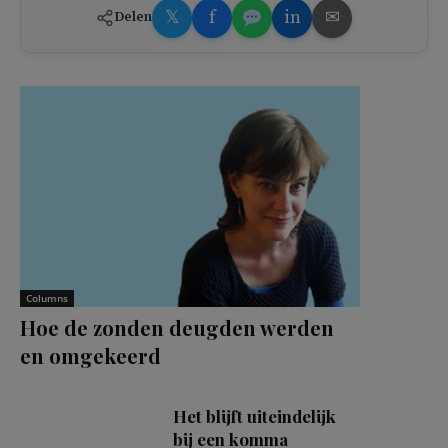
𝕏
f
in
✉
Delen
Columns
Hoe de zonden deugden werden
en omgekeerd
Het blijft uiteindelijk
bij een komma