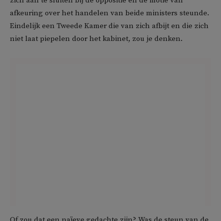
zich aan te sluiten bij de oppositie en de motie van
afkeuring over het handelen van beide ministers steunde.
Eindelijk een Tweede Kamer die van zich afbijt en die zich
niet laat piepelen door het kabinet, zou je denken.
Of zou dat een naïeve gedachte zijn? Was de steun van de