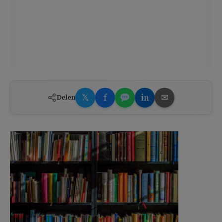
𝕏
f
in
✉
Delen