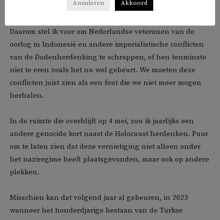
Annuleren
Akkoord
Een ware inclusieve herdenking moet soms wel schuren.
Daarom stel ik voor om Nederlandse veteranen van de
oorlog in Indonesië en andere imperialistische conflicten
van de Dodenherdenking te schrappen, of hen tenminste
niet te eren zoals het nu wel gebeurt. We moeten deze
conflicten juist zien als een fout die we niet meer mogen
herhalen.
In de ruimte die overblijft op 4 mei, zou ik jaarlijks een
andere genocide kort naast de Holocaust herdenken. Puur
om te laten zien dat deze vernietiging niet alleen onder
het naziregime heeft plaatsgevonden, maar ook op andere
plekken.
Misschien kan dat volgend jaar al gebeuren, in 2023
wanneer het honderdjarige bestaan van de Turkse