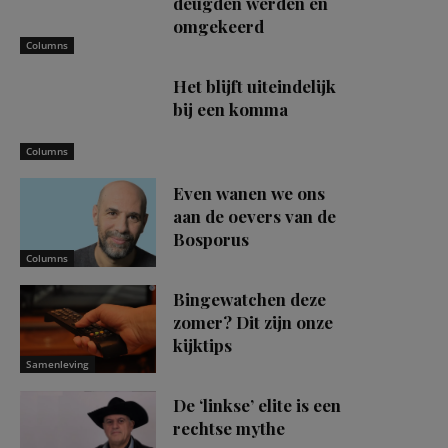
deugden werden en
omgekeerd
Columns
Het blijft uiteindelijk
bij een komma
Columns
Even wanen we ons
aan de oevers van de
Bosporus
Columns
Bingewatchen deze
zomer? Dit zijn onze
kijktips
Samenleving
De ‘linkse’ elite is een
rechtse mythe