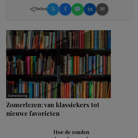
𝕏
f
in
✉
Delen
Samenleving
Zomerlezen: van klassiekers tot
nieuwe favorieten
Hoe de zonden