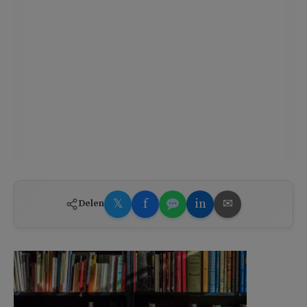
𝕏
f
in
✉
Delen