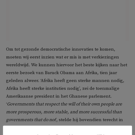
Om tot gezonde democratische innovaties te komen,
moeten wij eerst inzien wat er mis is met verkiezingen
wereldwijd. We kunnen hiervoor het beste kijken naar het
eerste bezoek van Barack Obama aan Afrika, tien jaar
geleden alweer. ‘Afrika heeft geen sterke mannen nodig,
Afrika heeft sterke instituties nodig’, zei de toenmalige
Amerikaanse president in het Ghanese parlement.
‘
Governments that respect the will of their own people are
more prosperous, more stable, and more successful than
governments that do not
’, stelde hij bovendien terecht in
zijn vurige betoog voor democratisering. Obama voegde