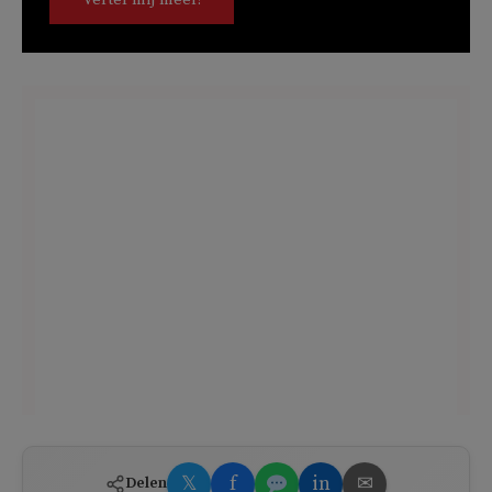
𝕏
f
in
✉
Delen