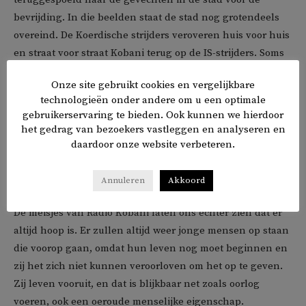
bevrijding. In die beelden staat de stad nog grotendeels
overeind. De Koerdische strijders veroveren huis voor huis
en straat voor straat Kobani terug op de IS-strijders. Soms
roepen ze Amerikaanse luchtsteun in om posities te
Onze site gebruikt cookies en vergelijkbare
bombarderen. De menselijke prijs is hoog, want ook veel
technologieën onder andere om u een optimale
burgers bevinden zich in het vijandelijke gebied dat moet
gebruikerservaring te bieden. Ook kunnen we hierdoor
worden veroverd.
het gedrag van bezoekers vastleggen en analyseren en
daardoor onze website verbeteren.
Wij zien dagelijks beelden van kapotgeschoten steden en
lezen over het aantal burgerslachtoffers. Wij denken
Annuleren
Akkoord
vervolgens dat het nooit meer goed gaat komen met Syrië.
De meisjes van Radio Kobani laten ons echter zien dat er
altijd hoop is. Er zullen altijd weer jonge mensen op staan
die voorop gaan, omdat hun leven nog moet beginnen en
zij het zich niet kunnen veroorloven om het op te geven.
Zij leven vooruit, en dat is blijkbaar net zoals oorlog
voeren, ook een oeroude menselijke eigenschap.