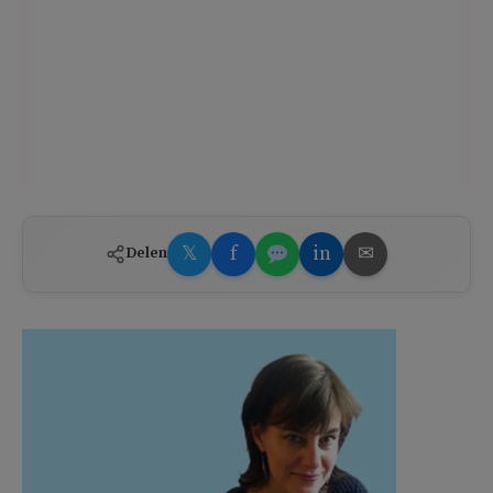
𝕏
f
in
✉
Delen