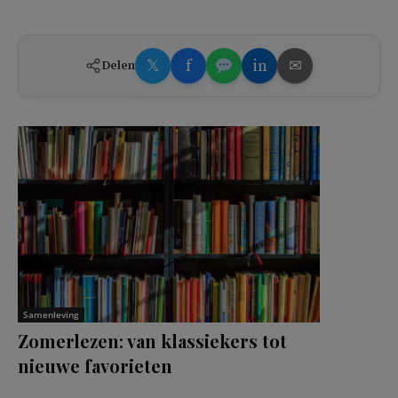
𝕏
f
in
✉
Delen
Samenleving
Zomerlezen: van klassiekers tot
nieuwe favorieten