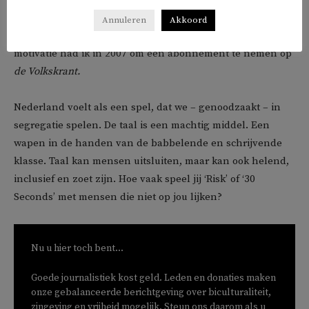
het voor mij echt alsof ik mijn Nederlandse
Annuleren
Akkoord
taalachterstand aan het inhalen ben. Precies dezelfde
motivatie had ik in 2007 om een abonnement te nemen op
de Volkskrant.
Nederland voelt als een spel, dat we – genoodzaakt – in
segregatie spelen. De taal is een machtig middel. Een
wapen in de handen van de babbelende en schrijvende
klasse. Taal kan mensen uitsluiten, maar kan ook helend,
inclusief en zoet zijn. Hoe vaak speel jij ‘Risk’ of ‘30
Seconds’ met mensen die niet op jou lijken?
Nu u hier toch bent...
Goede journalistiek kost geld. Leden en donaties maken
onze gebalanceerde berichtgeving over biculturaliteit,
zingeving en vrijheid mogelijk. Steun ons daarom als u