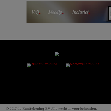
© 2017 de Kanttekening B.V. Alle rechten voorbehouden.