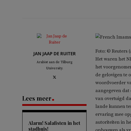
Foto: © Reuters (
JAN JAAP DE RUITER
Het waren het N
Arabist aan de Tilburg
het voorgenome
University.
de gelovigen te 
woordvoerder va
aangegeven dat di
Lees meer
van overtuigd da
lande kunnen te
ervaring mee op
autoriteiten in h
Alarm! Salafisten in het
stadhuis!
opbouwen als v