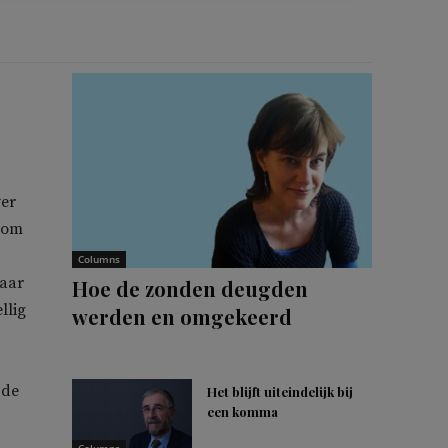
ver
 om
Columns
waar
Hoe de zonden deugden
llig
werden en omgekeerd
 de
Het blijft uiteindelijk bij
een komma