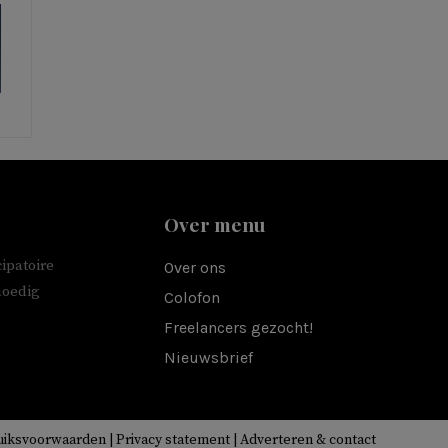
Over menu
ipatoire
Over ons
moedig
Colofon
Freelancers gezocht!
Nieuwsbrief
uiksvoorwaarden
|
Privacy statement
|
Adverteren & contact