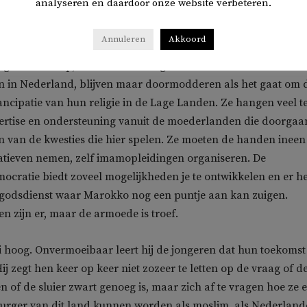
analyseren en daardoor onze website verbeteren.
as groot. En niet alleen bij hen, ook bij de aanstormende
ngeren die proberen moskeeën over te nemen.
Annuleren
Akkoord
gemeenschap, en met haar het geheel van de islamitische
in Nederland, blijven maar doormodderen als het gaat om 
ancipatie van hun religie in de Lage Landen. Ze hangen veel t
ertise en ondersteuning vanuit de moederlanden die doorgaa
 van de kwesties die hier spelen. Ze moeten de handen ineen
tiatieven nemen, zelf imamopleidingen organiseren. De
cratie biedt zoveel mogelijkheden je te ontwikkelen en er he
n godsdienst waar Marokko nog een puntje aan kan zuigen.
n zijn er, maar de armoede is troef.
i hoog. Onvermoeibaar leert hij de jongeren dat hun toekomst
ij zegt hen keer op keer niet zozeer te letten op de vraag of d
n of de sluier zwart genoeg is, maar zich af te vragen hoe ze 
rger van dit land kunnen worden als moslim, als Nederland