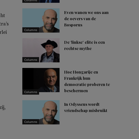
Columns
Even wanen we ons aan
cht
de oevers van de
ra’s
Bosporus
Columns
rlei
De ‘linkse’ elite is een
rechtse mythe
Columns
Hoe Hongarije en
Frankrijk hun
democratie proberen te
beschermen
Columns
In Odysseus wordt
ij,
vriendschap misbruikt
Columns