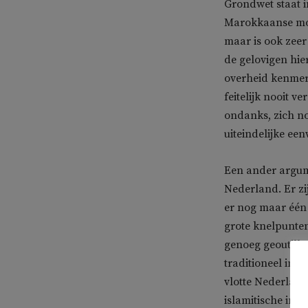
Grondwet staat 
Marokkaanse moed
maar is ook zee
de gelovigen hie
overheid kenmer
feitelijk nooit 
ondanks, zich no
uiteindelijke e
Een ander argum
Nederland. Er zi
er nog maar één 
grote knelpunten
genoeg geoutillee
traditioneel ing
vlotte Nederlan
islamitische ins