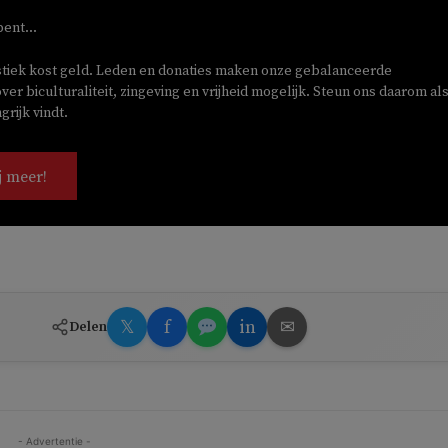
bent...
stiek kost geld. Leden en donaties maken onze gebalanceerde
ver biculturaliteit, zingeving en vrijheid mogelijk. Steun ons daarom als
rijk vindt.
j meer!
𝕏
f
in
✉
Delen
- Advertentie -