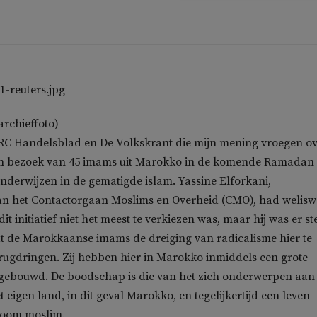
archieffoto)
RC Handelsblad en De Volkskrant die mijn mening vroegen o
n bezoek van 45 imams uit Marokko in de komende Ramadan
onderwijzen in de gematigde islam. Yassine Elforkani,
n het Contactorgaan Moslims en Overheid (CMO), had welis
t initiatief niet het meest te verkiezen was, maar hij was er ste
t de Marokkaanse imams de dreiging van radicalisme hier te
rugdringen. Zij hebben hier in Marokko inmiddels een grote
gebouwd. De boodschap is die van het zich onderwerpen aan
et eigen land, in dit geval Marokko, en tegelijkertijd een leven
room moslim.