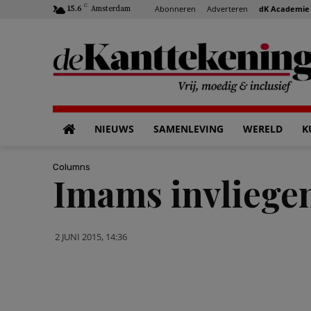
C
Abonneren
Adverteren
dK Academie
15.6
Amsterdam
NIEUWS
SAMENLEVING
WERELD
K
Columns
Imams invliegen
2 JUNI 2015, 14:36