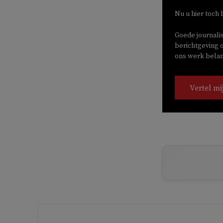
Nu u hier toch 
Goede journali
berichtgeving o
ons werk belang
Vertel mi