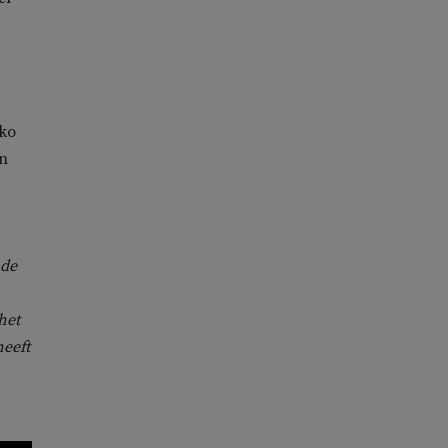
kko
en
 de
het
heeft