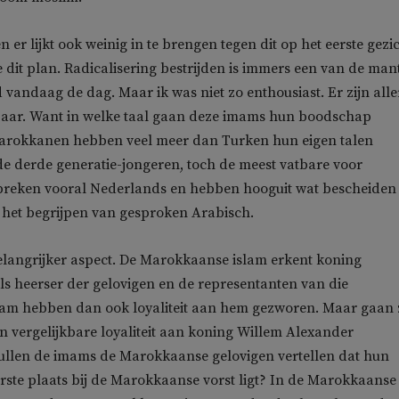
n er lijkt ook weinig in te brengen tegen dit op het eerste gezi
e dit plan. Radicalisering bestrijden is immers een van de mant
 vandaag de dag. Maar ik was niet zo enthousiast. Er zijn alle
ar. Want in welke taal gaan deze imams hun boodschap
rokkanen hebben veel meer dan Turken hun eigen talen
de derde generatie-jongeren, toch de meest vatbare voor
 spreken vooral Nederlands en hebben hooguit wat bescheiden
 het begrijpen van gesproken Arabisch.
elangrijker aspect. De Marokkaanse islam erkent koning
 heerser der gelovigen en de representanten van die
am hebben dan ook loyaliteit aan hem gezworen. Maar gaan z
n vergelijkbare loyaliteit aan koning Willem Alexander
ullen de imams de Marokkaanse gelovigen vertellen dat hun
 eerste plaats bij de Marokkaanse vorst ligt? In de Marokkaanse