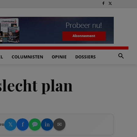
EL
COLUMNISTEN
OPINIE
DOSSIERS
lecht plan
𝕏
f
in
✉
en