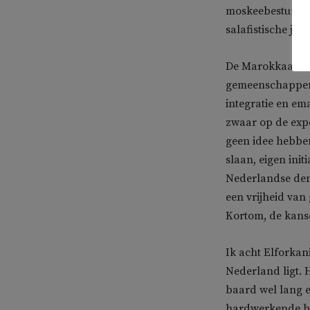
moskeebesturen w
salafistische jo
De Marokkaanse 
gemeenschappen 
integratie en em
zwaar op de exp
geen idee hebben
slaan, eigen ini
Nederlandse demo
een vrijheid va
Kortom, de kanse
Ik acht Elforkan
Nederland ligt. H
baard wel lang e
hardwerkende bu