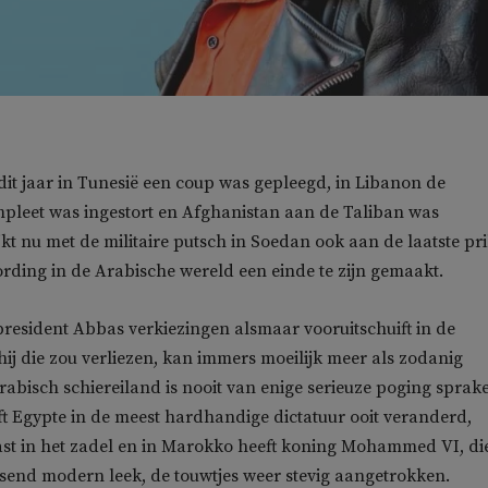
dit jaar in Tunesië een coup was gepleegd, in Libanon de
pleet was ingestort en Afghanistan aan de Taliban was
kt nu met de militaire putsch in Soedan ook aan de laatste pri
rding in de Arabische wereld een einde te zijn gemaakt.
president Abbas verkiezingen alsmaar vooruitschuift in de
ij die zou verliezen, kan immers moeilijk meer als zodanig
rabisch schiereiland is nooit van enige serieuze poging sprak
eft Egypte in de meest hardhandige dictatuur ooit veranderd,
ast in het zadel en in Marokko heeft koning Mohammed VI, di
litsend modern leek, de touwtjes weer stevig aangetrokken.