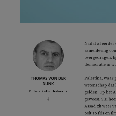
Nadat al eerder 
samenleving com
overgedragen, lij
democratie in wo
THOMAS VON DER
Palestina, waar 
DUNK
wetenschap dat h
Publicist. Cultuurhistoricus.
gelden. Op het A
geweest. Sisi he
Assad zit weer v
ooit zo fris en f