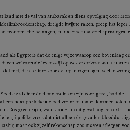
at land met de val van Mubarak en diens opvolging door Mors
 Moslimbroederschap, dreigde kwijt te raken, greep het leger 
che economische belangen, en daarmee materiële privileges te
 land als Egypte is dat de enige wijze waarop een bovenlaag er
ch een welvarende levensstijl op westers niveau aan te meten
at dat niet, dan blijft er voor de top in eigen ogen veel te weinig
n Soedan: als hier de democratie zou zijn voortgezet, had de
t alleen haar politieke invloed verloren, maar daarmee ook ha
t. Dus greep zij in, waarvoor zij in dit geval nog een extra m
de begrijpelijke vrees dat niet alleen de gevallen bloeddorstig
-Bashir, maar ook zijzelf rekenschap zou moeten afleggen voo