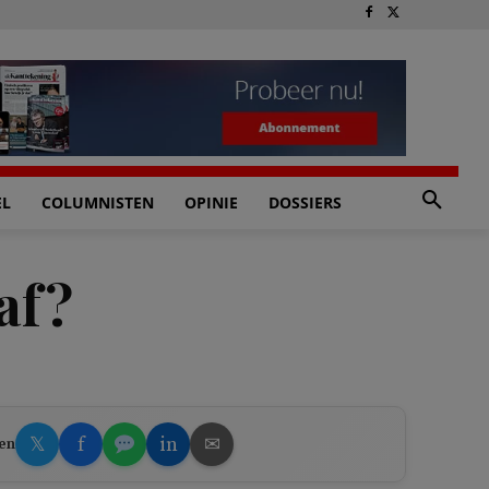
EL
COLUMNISTEN
OPINIE
DOSSIERS
af?
𝕏
f
in
✉
en