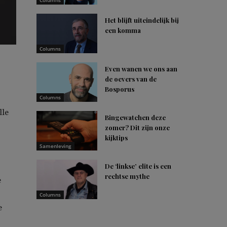
Columns
Het blijft uiteindelijk bij
een komma
Columns
Even wanen we ons aan
de oevers van de
Bosporus
Columns
lle
Bingewatchen deze
zomer? Dit zijn onze
kijktips
Samenleving
De ‘linkse’ elite is een
rechtse mythe
e
Columns
e