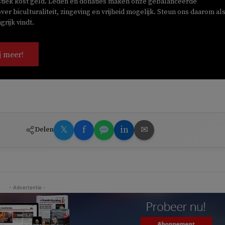
stiek kost geld. Leden en donaties maken onze gebalanceerde
ver biculturaliteit, zingeving en vrijheid mogelijk. Steun ons daarom als
rijk vindt.
j meer!
𝕏
f
in
✉
Delen
- Advertentie -