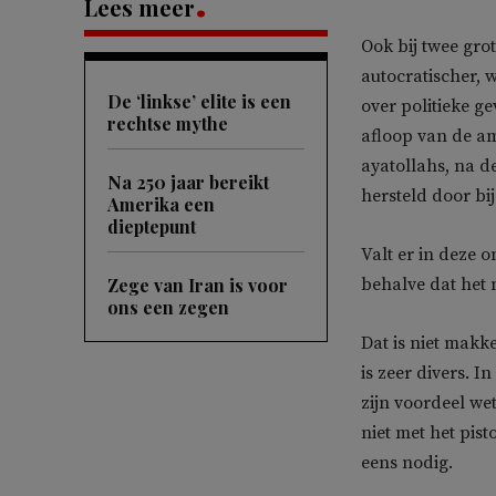
Lees meer
Ook bij twee gro
autocratischer, 
De ‘linkse’ elite is een
over politieke g
rechtse mythe
afloop van de am
ayatollahs, na de
Na 250 jaar bereikt
hersteld door bi
Amerika een
dieptepunt
Valt er in deze o
Zege van Iran is voor
behalve dat het
ons een zegen
Dat is niet makk
is zeer divers. I
zijn voordeel we
niet met het pist
eens nodig.