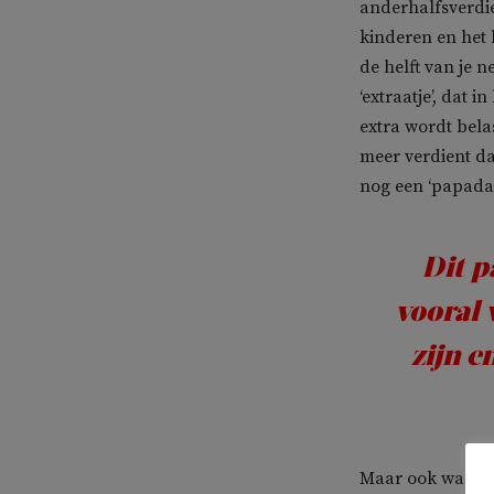
anderhalfsverdi
kinderen en het 
de helft van je 
‘extraatje’, dat 
extra wordt bela
meer verdient da
nog een ‘papadag
Dit p
vooral 
zijn e
Maar ook wanneer