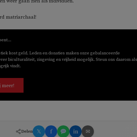
n weer gaan zien als individuen.
rd matriarchaal!
bent...
stiek kost geld. Leden en donaties maken onze gebalanceerde
ver biculturaliteit, zingeving en vrijheid mogelijk. Steun ons daarom als
rijk vindt.
j meer!
𝕏
f
in
✉
Delen