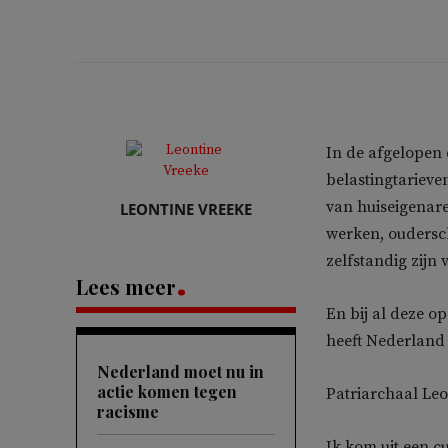
In de afgelopen 
belastingtarieve
van huiseigenare
LEONTINE VREEKE
werken, oudersch
zelfstandig zijn
Lees meer
En bij al deze o
heeft Nederland 
Nederland moet nu in
actie komen tegen
Patriarchaal Leo
racisme
Ik kom uit een c