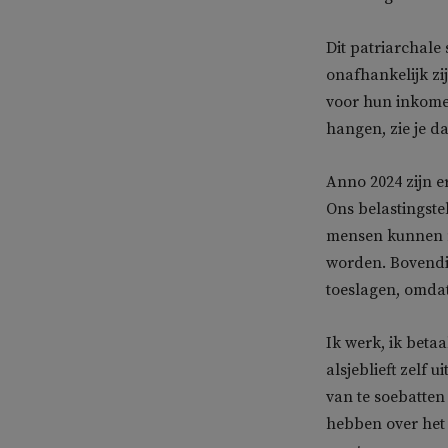
Dit patriarchale
onafhankelijk zij
voor hun inkomen 
hangen, zie je da
Anno 2024 zijn 
Ons belastingste
mensen kunnen n
worden. Bovendie
toeslagen, omda
Ik werk, ik beta
alsjeblieft zelf 
van te soebatten
hebben over het