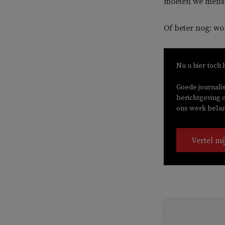
moeten we mense
Of beter nog: wo
Nu u hier toch 
Goede journali
berichtgeving o
ons werk belang
Vertel mi