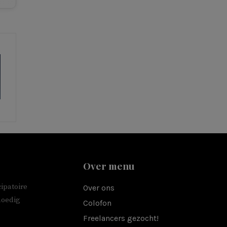
Over menu
ipatoire
Over ons
moedig
Colofon
Freelancers gezocht!