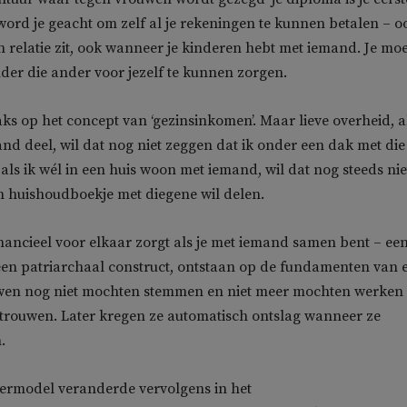
word je geacht om zelf al je rekeningen te kunnen betalen – o
n relatie zit, ook wanneer je kinderen hebt met iemand. Je moe
nder die ander voor jezelf te kunnen zorgen.
aks op het concept van ‘gezinsinkomen’. Maar lieve overheid, al
nd deel, wil dat nog niet zeggen dat ik onder een dak met die
 als ik wél in een huis woon met iemand, wil dat nog steeds nie
n huishoudboekje met diegene wil delen.
financieel voor elkaar zorgt als je met iemand samen bent – ee
s een patriarchaal construct, ontstaan op de fundamenten van 
uwen nog niet mochten stemmen en niet meer mochten werken
trouwen. Later kregen ze automatisch ontslag wanneer ze
.
ermodel veranderde vervolgens in het