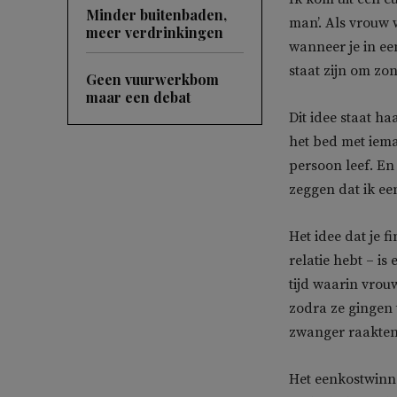
Minder buitenbaden,
man’. Als vrouw 
meer verdrinkingen
wanneer je in ee
staat zijn om zo
Geen vuurwerkbom
maar een debat
Dit idee staat ha
het bed met iema
persoon leef. En
zeggen dat ik ee
Het idee dat je 
relatie hebt – i
tijd waarin vro
zodra ze gingen 
zwanger raakten
Het eenkostwinn