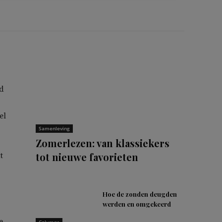
id
el
Samenleving
Zomerlezen: van klassiekers
tot nieuwe favorieten
t
Hoe de zonden deugden
werden en omgekeerd
e