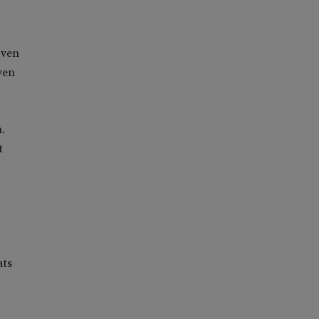
jven
ven
.
t
ats