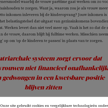
enersmodel waarbij de vrouw parttime gaat werken om zo voo
huishouden te zorgen. Want ja, waarom zou je als vrouw mee
netto inkomen inleveren bij de kinderopvang? Jouw inkomen is
in het belastingstelsel dat uitgaat van gezinsinkomens bovendie
st. Werken levert dan niet veel meer op. Vaak is het zo dat de
n de vrouw, daarom blijft hij fulltime werken. Misschien neemt
’ op om ‘op de kinderen te passen’ in plaats van te zorgen.
atriarchale systeem zorgt ervoor dat
vrouwen niet financieel onafhankelijk
n gedwongen in een kwetsbare positie
blijven zitten
 je voor je inkomen afhankelijk bent van de staat, met toesl
Onze site gebruikt cookies en vergelijkbare technologieën onder