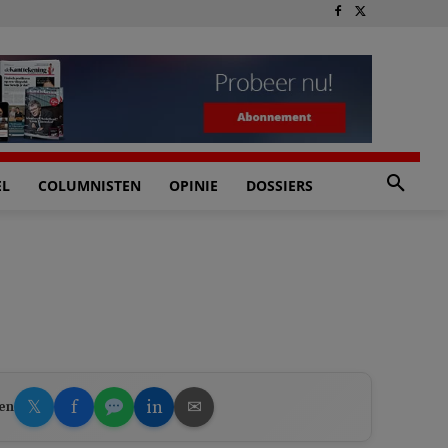
EL
COLUMNISTEN
OPINIE
DOSSIERS
𝕏
f
in
✉
en