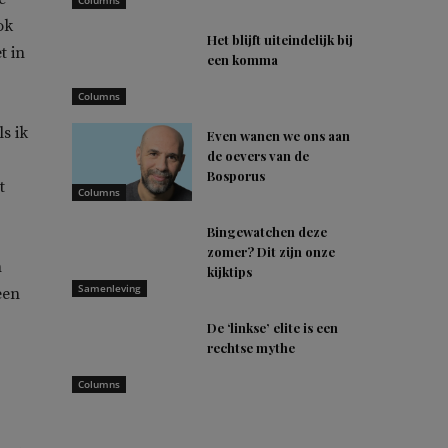
Columns
ok
Het blijft uiteindelijk bij
t in
een komma
Columns
s ik
Even wanen we ons aan
de oevers van de
Bosporus
t
Columns
Bingewatchen deze
zomer? Dit zijn onze
n
kijktips
Samenleving
een
De ‘linkse’ elite is een
rechtse mythe
Columns