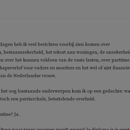
dagen heb ik veel berichten voorbij zien komen over
n, bestaanszekerheid, het tekort aan woningen, de onzekerhe
n over het kunnen voldoen van de vaste lasten, over parttime
apsverlof voor vaders en moeders en het wel of niet financie
 van de Nederlandse vrouw.
p het oog losstaande onderwerpen kom ik op een gedachte: wa
toch een patriarchale, betuttelende overheid.
ntine? Ja.
ultuur waar tegen vrouwen wordt gezegd ‘je diploma is je eerst