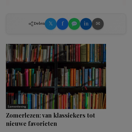
𝕏
f
in
✉
Delen
Samenleving
Zomerlezen: van klassiekers tot
nieuwe favorieten