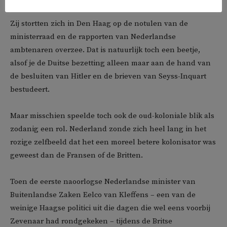
Zij stortten zich in Den Haag op de notulen van de
ministerraad en de rapporten van Nederlandse
ambtenaren overzee. Dat is natuurlijk toch een beetje,
alsof je de Duitse bezetting alleen maar aan de hand van
de besluiten van Hitler en de brieven van Seyss-Inquart
bestudeert.
Maar misschien speelde toch ook de oud-koloniale blik als
zodanig een rol. Nederland zonde zich heel lang in het
rozige zelfbeeld dat het een moreel betere kolonisator was
geweest dan de Fransen of de Britten.
Toen de eerste naoorlogse Nederlandse minister van
Buitenlandse Zaken Eelco van Kleffens – een van de
weinige Haagse politici uit die dagen die wel eens voorbij
Zevenaar had rondgekeken – tijdens de Britse