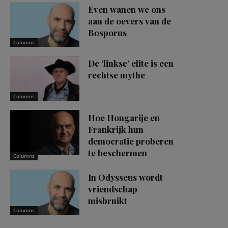
Even wanen we ons
aan de oevers van de
Bosporus
Columns
De ‘linkse’ elite is een
rechtse mythe
Columns
Hoe Hongarije en
Frankrijk hun
democratie proberen
te beschermen
Columns
In Odysseus wordt
vriendschap
misbruikt
Columns