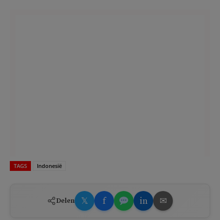
TAGS
Indonesië
𝕏
f
in
✉
Delen