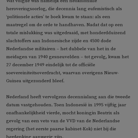
Wat volgde was namelijk een neokoloniale
heroveringsoorlog, die decennia lang eufemistisch als
‘politionele acties’ te boek kwam te staan: als een
maatregel om de orde te handhaven. Nadat dat op een
totale mislukking was uitgedraaid, met honderdduizend
slachtoffers aan Indonesische zijde en 4500 dode
Nederlandse militairen – het dubbele van het in de
meidagen van 1940 gesneuvelden – tot gevolg, kwam het
27 december 1949 eindelijk tot de officiële
soevereiniteitsoverdracht, waarvan overigens Nieuw-
Guinea uitgezonderd bleef.
Nederland heeft vervolgens decennialang aan die tweede
datum vastgehouden. Toen Indonesië in 1995 vijftig jaar
onafhankelijkheid vierde, mocht koningin Beatrix als
gevolg van een veto van de VVD van de Nederlandse
regering (het eerste paarse kabinet-Kok) niet bij die
herdenking aanwezig zijn.