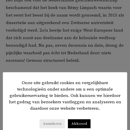
Het blijft ook voor de Nederlandse geschiedwetenschap
beschamend dat het boek van Rémy Limpach waarin voor
het eerst het beest bij de naam wordt genoemd, in 2015 als
dissertatie aan uitgerekend een Zwitserse universiteit
verdedigd werd. Zo’n beetje het enige West-Europese land
dat zich nooit aan deelname aan de koloniale wedloop
bezondigd had. Nu pas, zeven decennia na dato, drong de
pijnlijke waarheid pas écht tot Nederland door: niets
excessen! Gewoon structureel beleid.
Die langdurige blindheid laat zich best verklaren. De
Onze site gebruikt cookies en vergelijkbare
moeizame ontsluiting van Indonesische archieven speelt
technologieën onder andere om u een optimale
een rol; nog afgezien van de fysieke afstand, met
gebruikerservaring te bieden. Ook kunnen we hierdoor
financiële consequenties. Dan is er de traditionele
het gedrag van bezoekers vastleggen en analyseren en
voorkeur voor geschreven bronnen tegenover mondelinge
daardoor onze website verbeteren.
overlevering, in combinatie met ontoereikende
talenkennis – nogal wat oudere onderzoekers waren het
Annuleren
Akkoord
Maleis niet of nauwelijks machtig.