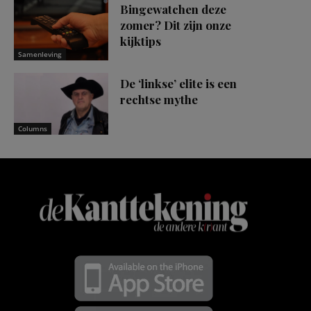
Bingewatchen deze
zomer? Dit zijn onze
kijktips
Samenleving
De ‘linkse’ elite is een
rechtse mythe
Columns