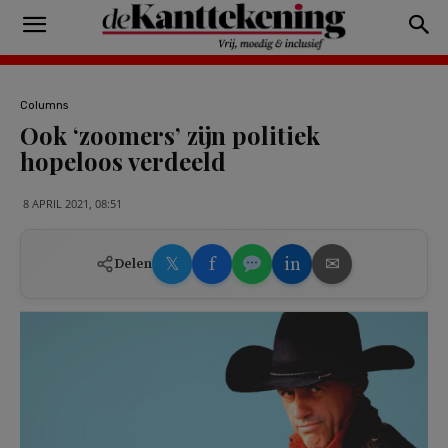
Columns
Ook ‘zoomers’ zijn politiek
hopeloos verdeeld
8 APRIL 2021, 08:51
𝕏
f
in
✉
Delen