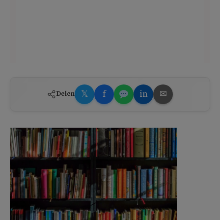
𝕏
f
in
✉
Delen