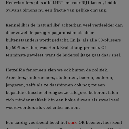
Nederlanders plus alle LHBT-ers voor BIJ1 kozen, leidde
Sylvana Simons nu een fractie van gelijke omvang.
Kennelijk is de ‘natuurlijke’ achterban veel verdeelder dan
door zowel de partijpropagandisten als door
buitenstaanders wordt gedacht. En ja, als alle 50-plussers
bij 50Plus zaten, was Henk Krol allang premier. Of
tenminste gewéést, want de leidersslijtage gaat daar snel.
Hetzelfde fenomeen zien we ook buiten de politiek.
Arbeiders, ondernemers, studenten, boeren, ouderen,
jongeren, zelfs als ze daarbinnen ook nog tot een
bepaalde etnische of religieuze categorie behoren, laten
zich minder makkelijk in een hokje duwen als zowel veel
woordvoerders als veel critici menen.
Een aardig voorbeeld bood het
stuk
‘OK boomer: hier komt