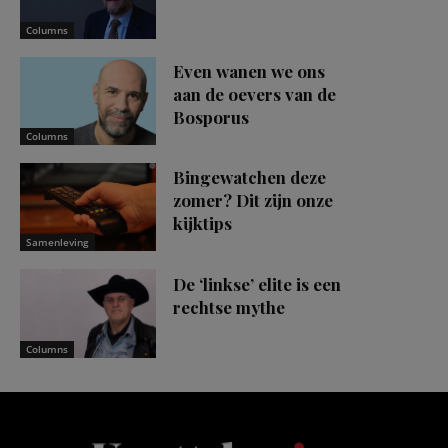
Columns
Even wanen we ons
aan de oevers van de
Bosporus
Columns
Bingewatchen deze
zomer? Dit zijn onze
kijktips
Samenleving
De ‘linkse’ elite is een
rechtse mythe
Columns