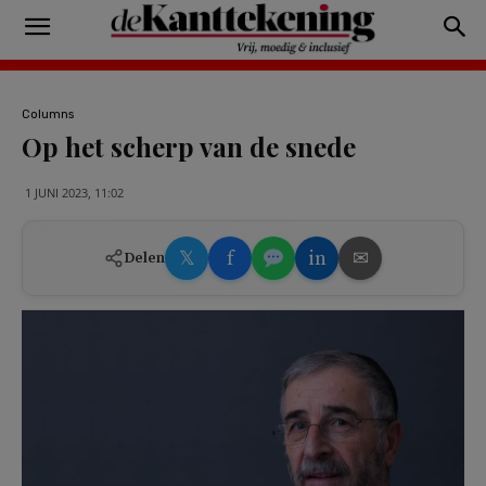
Columns
Op het scherp van de snede
1 JUNI 2023, 11:02
𝕏
f
in
✉
Delen