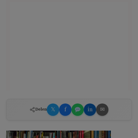
𝕏
f
in
✉
Delen