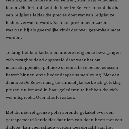
stellingname of deze af wil keuren, staat daar volkomen
buiten. Nederland kent de heer De Reuver inmiddels als
een religieus leider die precies doet wat van religieuze
leiders verwacht wordt. Zich uitspreken over zaken
waarvan hij als geestelijke vindt dat over gesproken moet
worden.
Te lang hebben kerken en andere religieuze bewegingen
zich terughoudend opgesteld daar waar het om
maatschappelijke, politieke of educatieve bemoeienissen
betreft binnen onze hedendaagse samenleving. Met een
dominee De Reuver mag de christelijke kerk zich gelukkig
prijzen nu iemand in haar gelederen te hebben die zich
wel uitspreekt. Over allerlei zaken.
Met dit niet-religieuze polariserende gekakel over een
gerespecteerd kerkleider dat niets van doen heeft met een
dialoog, kan veel schade worden toegebracht aan het