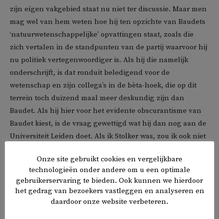
zijn eígen vakgebied staat nu niet ter discussie. Maar men
mag wel van hem weten hoe hij ten opzichte van Baudets
‘natuurwetenschappelijke’ opvattingen staat, zoals die
zich vertalen in de standpunten van de partij waarvoor hij
nu politiek vertegenwoordiger is. Als hij die namelijk
onderschrijft, is dat ronduit beledigend voor de
wetenschap en zijn collega’s in de bèta-hoek, die op dit
terrein toch duizend maal meer deskundig zijn dan
Baudet. Als hij hier voor het evidente obscurantisme van
Baudet kiest, is de vraag gewettigd wat hij dan nog aan de
Universiteit Leiden doet. Als ik Stolker was, zou ik ook niet
vergeten hem díe vraag te stellen.
Onze site gebruikt cookies en vergelijkbare
technologieën onder andere om u een optimale
En dan is er, ten derde, de heksenjacht die Baudet met zijn
gebruikerservaring te bieden. Ook kunnen we hierdoor
geplande ‘meldpunt voor linkse leraren’ in het onderwijs
het gedrag van bezoekers vastleggen en analyseren en
ontketenen wil. Ook dat is, net als Baudets beschimping
daardoor onze website verbeteren.
van de universiteiten, een rechtstreekse aanval op de