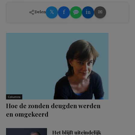
𝕏
f
in
✉
Delen
Columns
Hoe de zonden deugden werden
en omgekeerd
Het blijft uiteindelijk