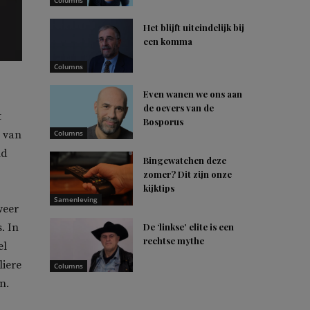
Columns
Het blijft uiteindelijk bij
een komma
Columns
Even wanen we ons aan
de oevers van de
t
Bosporus
d van
Columns
ld
Bingewatchen deze
zomer? Dit zijn onze
kijktips
Samenleving
weer
. In
De ‘linkse’ elite is een
rechtse mythe
el
liere
Columns
n.