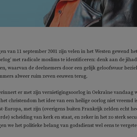
en van 11 september 2001 zijn velen in het Westen gewend he
orlog’ met radicale moslims te identificeren: denk aan de jiha
ten, waarvan de deelnemers door een gelijk geloofsvuur bezie
immers alweer ruim zeven eeuwen terug.
innert er met zijn vernietigingsoorlog in Oekraïne vandaag 
het christendom het idee van een heilige oorlog niet vreemd is
-Europa, met zijn (overigens buiten Frankrijk zelden echt he
de) scheiding van kerk en staat, en zeker in het zo sterk secu
en we het politieke belang van godsdienst wel eens te vergete