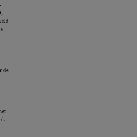
k
t,
weld
de
r de
het
al.