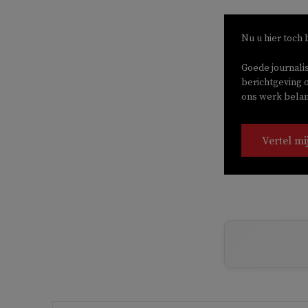
Nu u hier toch 
Goede journali
berichtgeving o
ons werk belang
Vertel mi