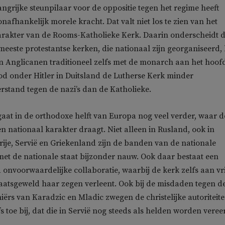
langrijke steunpilaar voor de oppositie tegen het regime heeft
nafhankelijk morele kracht. Dat valt niet los te zien van het
karakter van de Rooms-Katholieke Kerk. Daarin onderscheidt 
meeste protestantse kerken, die nationaal zijn georganiseerd, 
 Anglicanen traditioneel zelfs met de monarch aan het hoof
ood onder Hitler in Duitsland de Lutherse Kerk minder
rstand tegen de nazi’s dan de Katholieke.
gaat in de orthodoxe helft van Europa nog veel verder, waar d
n nationaal karakter draagt. Niet alleen in Rusland, ook in
ije, Servië en Griekenland zijn de banden van de nationale
et de nationale staat bijzonder nauw. Ook daar bestaat een
a onvoorwaardelijke collaboratie, waarbij de kerk zelfs aan vr
aatsgeweld haar zegen verleent. Ook bij de misdaden tegen d
niërs van Karadzic en Mladic zwegen de christelijke autoriteit
fs toe bij, dat die in Servië nog steeds als helden worden veree