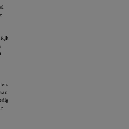
el
e
t
Rijk
n
t
len.
 aan
edig
le