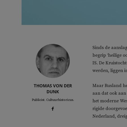
Sinds de aanslag
begrip ‘heilige o
IS. De Kruistoch
werden, liggen 
THOMAS VON DER
Maar Rusland her
DUNK
aan dat ook aan 
Publicist. Cultuurhistoricus.
het moderne West
rigide doorgevoer
Nederland, dreig