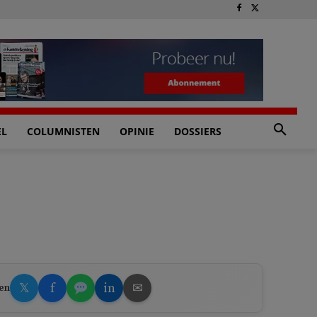
EL
COLUMNISTEN
OPINIE
DOSSIERS
𝕏
f
in
✉
en