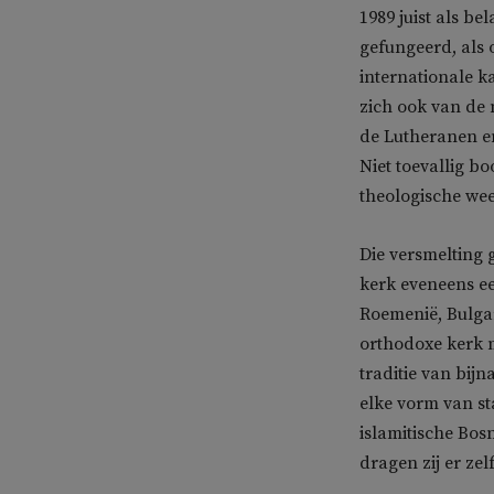
1989 juist als be
gefungeerd, als o
internationale 
zich ook van de 
de Lutheranen en
Niet toevallig b
theologische wee
Die versmelting 
kerk eveneens ee
Roemenië, Bulgar
orthodoxe kerk m
traditie van bijn
elke vorm van st
islamitische Bos
dragen zij er zel