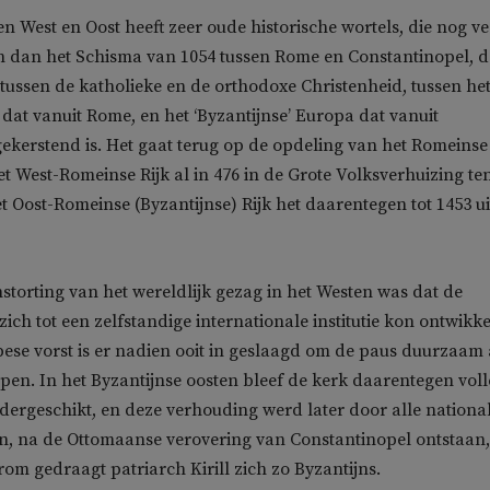
en West en Oost heeft zeer oude historische wortels, die nog ve
n dan het Schisma van 1054 tussen Rome en Constantinopel, d
 tussen de katholieke en de orthodoxe Christenheid, tussen he
 dat vanuit Rome, en het ‘Byzantijnse’ Europa dat vanuit
ekerstend is. Het gaat terug op de opdeling van het Romeinse 
et West-Romeinse Rijk al in 476 in de Grote Volksverhuizing te
t Oost-Romeinse (Byzantijnse) Rijk het daarentegen tot 1453 ui
nstorting van het wereldlijk gezag in het Westen was dat de
ich tot een zelfstandige internationale institutie kon ontwikke
ese vorst is er nadien ooit in geslaagd om de paus duurzaam
pen. In het Byzantijnse oosten bleef de kerk daarentegen voll
dergeschikt, en deze verhouding werd later door alle nationa
n, na de Ottomaanse verovering van Constantinopel ontstaan,
om gedraagt patriarch Kirill zich zo Byzantijns.