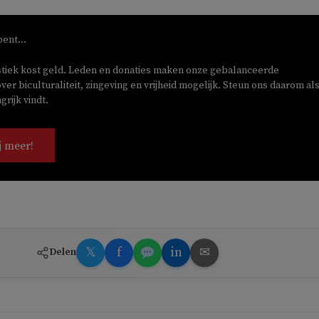
bent...
stiek kost geld. Leden en donaties maken onze gebalanceerde
ver biculturaliteit, zingeving en vrijheid mogelijk. Steun ons daarom als
rijk vindt.
j meer!
𝕏
f
in
✉
Delen