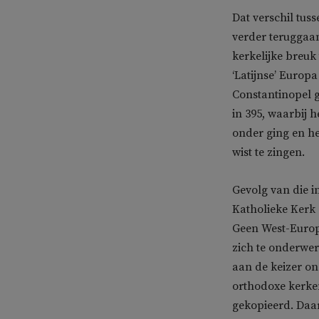
Dat verschil tuss
verder teruggaa
kerkelijke breuk
‘Latijnse’ Europa
Constantinopel g
in 395, waarbij h
onder ging en he
wist te zingen.
Gevolg van die i
Katholieke Kerk z
Geen West-Europ
zich te onderwer
aan de keizer on
orthodoxe kerke
gekopieerd. Daar