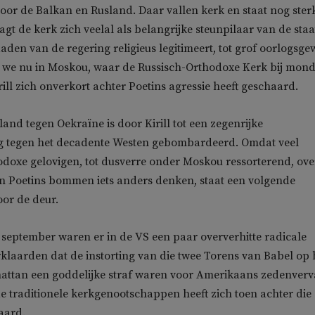
voor de Balkan en Rusland. Daar vallen kerk en staat nog ster
gt de kerk zich veelal als belangrijke steunpilaar van de staa
daden van de regering religieus legitimeert, tot grof oorlogsge
n we nu in Moskou, waar de Russisch-Orthodoxe Kerk bij mon
rill zich onverkort achter Poetins agressie heeft geschaard.
land tegen Oekraïne is door Kirill tot een zegenrijke
g tegen het decadente Westen gebombardeerd. Omdat veel
doxe gelovigen, tot dusverre onder Moskou ressorterend, ove
an Poetins bommen iets anders denken, staat een volgende
or de deur.
 september waren er in de VS een paar oververhitte radicale
klaarden dat de instorting van die twee Torens van Babel op 
attan een goddelijke straf waren voor Amerikaans zedenverv
 traditionele kerkgenootschappen heeft zich toen achter die
aard.