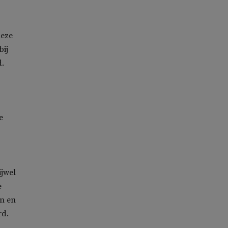
deze
bij
d.
e
ijwel
e
en en
rd.