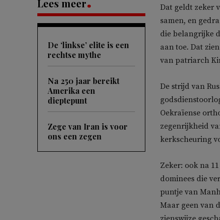
Lees meer
Dat geldt zeker 
samen, en gedraa
die belangrijke 
De ‘linkse’ elite is een
aan toe. Dat zie
rechtse mythe
van patriarch Ki
Na 250 jaar bereikt
De strijd van Rus
Amerika een
godsdienstoorlo
dieptepunt
Oekraïense ortho
Zege van Iran is voor
zegenrijkheid v
ons een zegen
kerkscheuring vo
Zeker: ook na 11
dominees die ver
puntje van Manh
Maar geen van de
zienswijze gesch